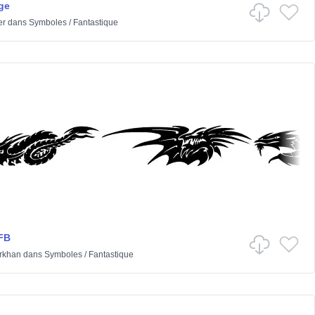
ge
er
dans
Symboles
/
Fantastique
FB
rkhan
dans
Symboles
/
Fantastique