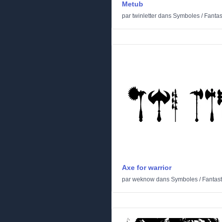
Metub
par
twinletter
dans
Symboles
/
Fantas
Axe for warrior
par
weknow
dans
Symboles
/
Fantas