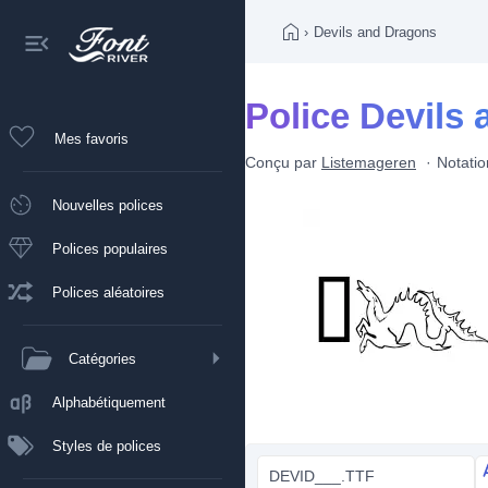
›
Devils and Dragons
Police Devils
Mes favoris
Conçu par
Listemageren
Notatio
Nouvelles polices
Polices populaires
Polices aléatoires
Catégories
Alphabétiquement
Styles de polices
DEVID___.TTF