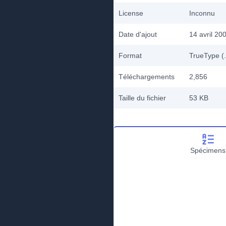
License
Inconnu
Date d'ajout
14 avril 20
Format
TrueType (.
Téléchargements
2,856
Taille du fichier
53 KB
Spécimens