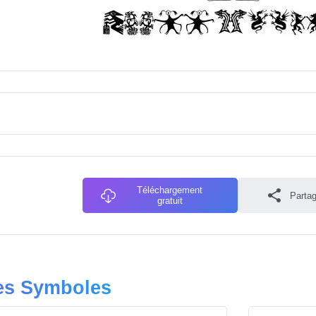
Téléchargement
Partag
gratuit
res Symboles