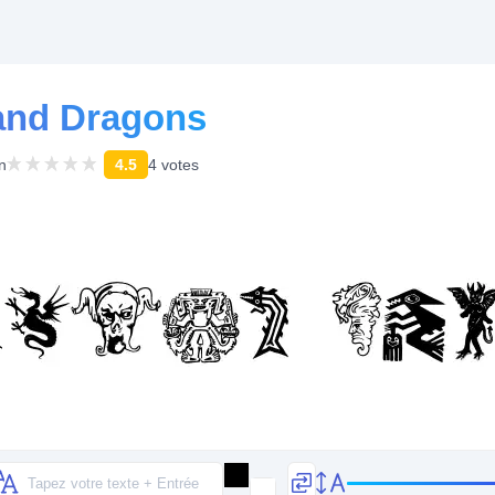
 and Dragons
n
4.5
4 votes