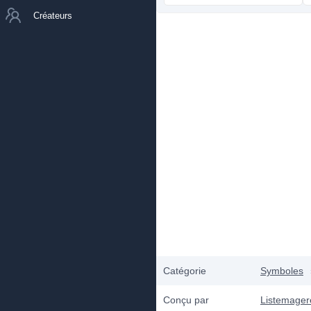
Créateurs
Catégorie
Symboles
Conçu par
Listemager