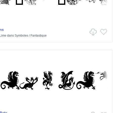
ns
 Lime
dans
Symboles
/
Fantastique
Bats