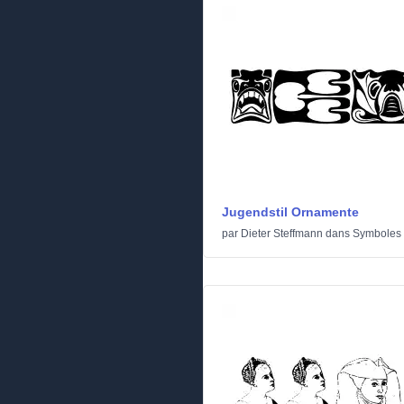
Jugendstil Ornamente
par
Dieter Steffmann
dans
Symboles