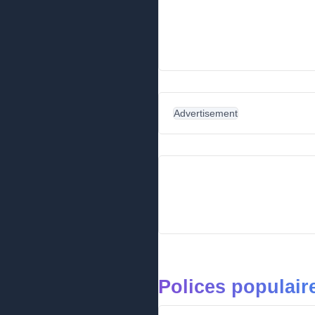
Advertisement
Polices populai