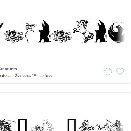
Creatures
onts
dans
Symboles
/
Fantastique