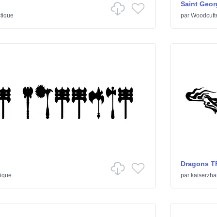
Saint Geor
tique
par
Woodcutt
Dragons T
tique
par
kaiserzha