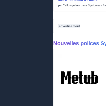
par
Yellowyellow
dans
Symboles
/
Fa
Advertisement
Nouvelles polices 