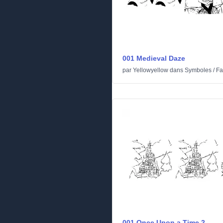
001 Medieval Daze
par
Yellowyellow
dans
Symboles
/
Fa
001 Once Upon a Time 2