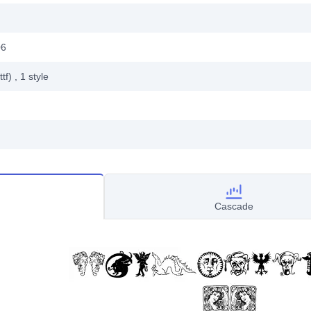
06
ttf)
, 1
style
Cascade