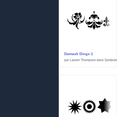
Damask Dings 1
par
Lauren Thompson
dans
Symbole