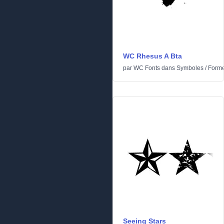
WC Rhesus A Bta
par
WC Fonts
dans
Symboles
/
Form
Seeing Stars