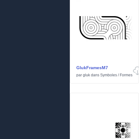
GlukFramesM7
par
gluk
dans
Symboles
/
Formes