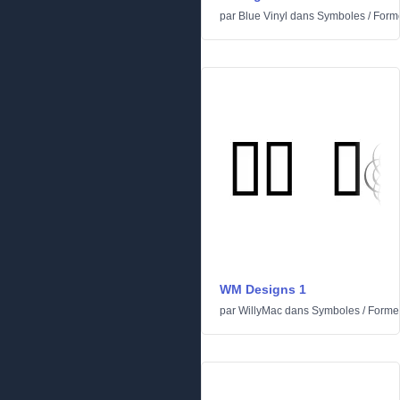
par
Blue Vinyl
dans
Symboles
/
Form
WM Designs 1
par
WillyMac
dans
Symboles
/
Forme