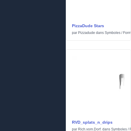
PizzaDude Stars
par
Pizzadude
dans
Symboles
/
For
RVD_splats_n_drips
par
Rich.vom.Dorf.
dans
Symboles
/