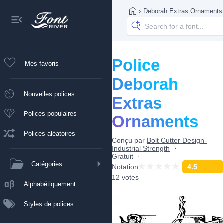
›
Deborah Extras Ornaments
Police
Mes favoris
Deborah
Nouvelles polices
Extras
Polices populaires
Ornaments
Polices aléatoires
Conçu par
Bolt Cutter Design-
Industrial Strength
Gratuit
Catégories
Notation
4.5
12 votes
Alphabétiquement
Styles de polices