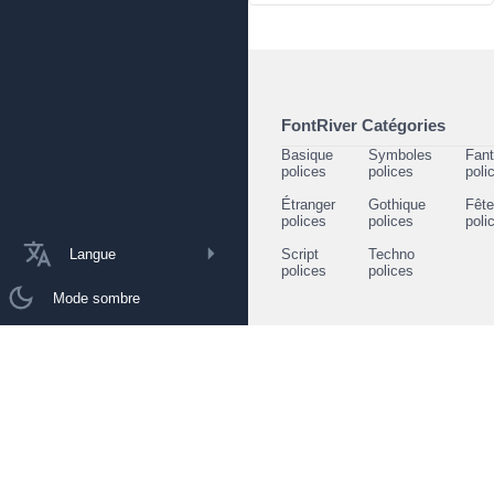
FontRiver Catégories
Basique
Symboles
Fant
polices
polices
poli
Étranger
Gothique
Fêt
polices
polices
poli
Langue
Script
Techno
polices
polices
Mode sombre