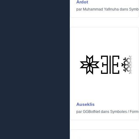
Ardot
par
Muhammad Yafinuha
dans
Symb
Auseklis
par
GGBotNet
dans
Symboles
/
Form