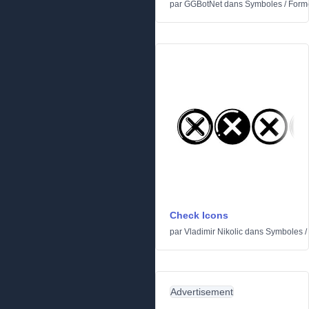
par
GGBotNet
dans
Symboles
/
Form
Check Icons
par
Vladimir Nikolic
dans
Symboles
/
Advertisement