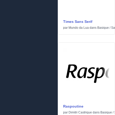
Times Sans Serif
par
Mundo da Lua
dans
Basique
/
Sa
Raspoutine
par
Dimitri Castrique
dans
Basique
/