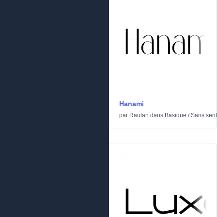
Hanami
par
Rautan
dans
Basique
/
Sans serif