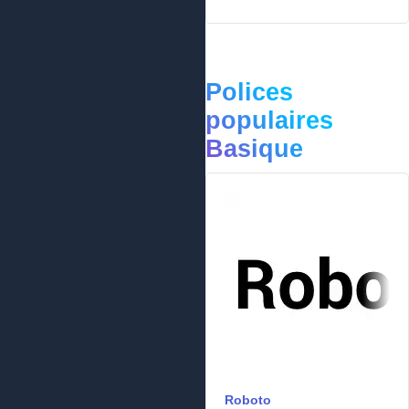
Polices
populaires
Basique
Roboto