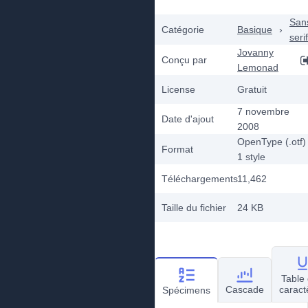
San
Catégorie
Basique
›
serif
Jovanny
Conçu par
Lemonad
License
Gratuit
7 novembre
Date d'ajout
2008
OpenType (.otf)
Format
1
style
Téléchargements
11,462
Taille du fichier
24 KB
Table
Cascade
caract
Spécimens