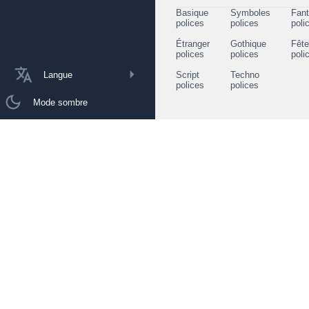
Basique
Symboles
Fant
polices
polices
poli
Étranger
Gothique
Fêt
polices
polices
poli
Langue
Script
Techno
polices
polices
Mode sombre