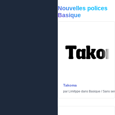
Nouvelles polices
Basique
Takoma
par
Limitype
dans
Basique
/
Sans ser