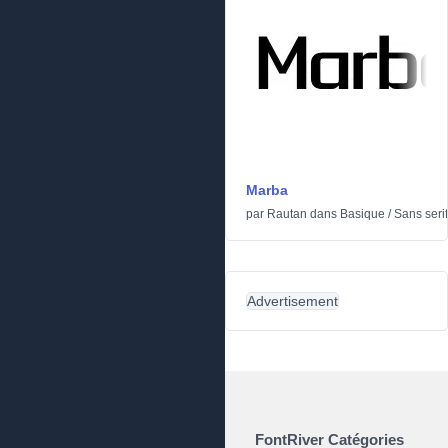
Marba
par
Rautan
dans
Basique
/
Sans serif
Advertisement
FontRiver Catégories