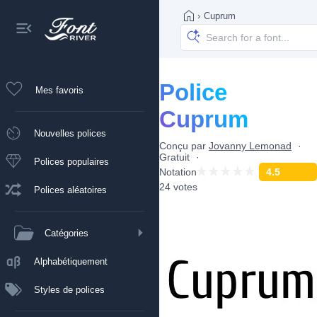
›
Cuprum
Police
Mes favoris
Cuprum
Nouvelles polices
Conçu par
Jovanny Lemonad
Gratuit
Polices populaires
Notation
4.5
24 votes
Polices aléatoires
Catégories
Alphabétiquement
Styles de polices