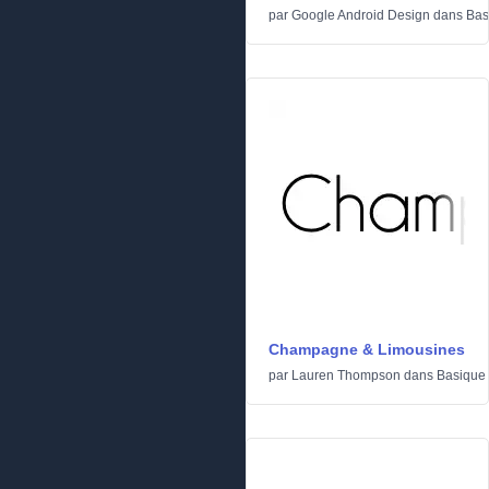
par
Google Android Design
dans
Bas
Champagne & Limousines
par
Lauren Thompson
dans
Basique