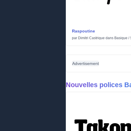
Raspoutine
par
Dimitri Castrique
dans
Basique
/
Advertisement
Nouvelles polices B