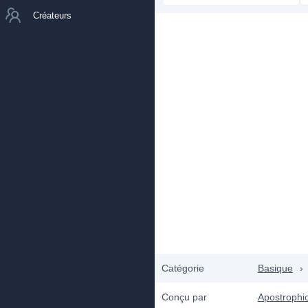
Créateurs
Catégorie
Basique
›
Conçu par
Apostrophi