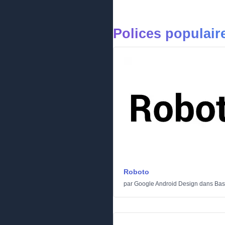
Polices populair
Roboto
par
Google Android Design
dans
Bas