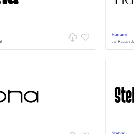
Hanami
if
par
Rautan
d
Stelvic