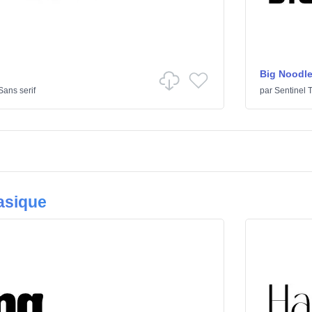
Big Noodle
Sans serif
par
Sentinel 
asique