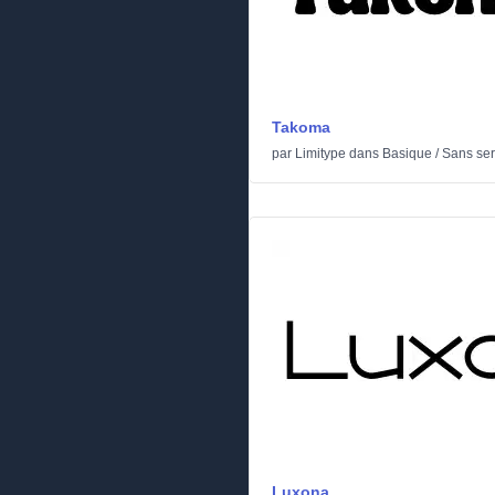
Takoma
par
Limitype
dans
Basique
/
Sans ser
Luxona