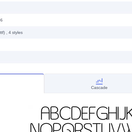
06
ttf)
, 4
styles
Cascade