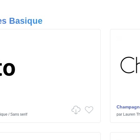
es Basique
Champagne
ique
/
Sans serif
par
Lauren T