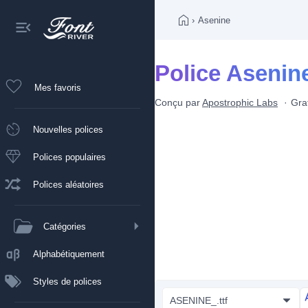
›
Asenine
Police Asenin
Mes favoris
Conçu par
Apostrophic Labs
Grat
Nouvelles polices
Polices populaires
Polices aléatoires
Catégories
Alphabétiquement
Styles de polices
ASENINE_.ttf