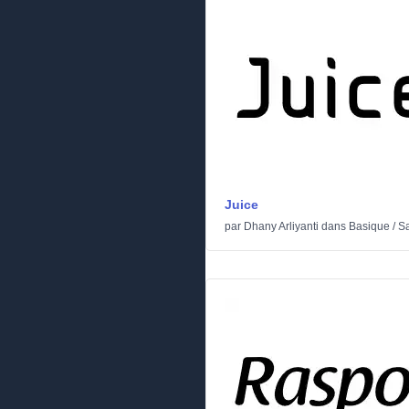
Juice
par
Dhany Arliyanti
dans
Basique
/
Sa