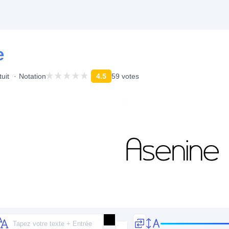
e
uit
Notation
4.5
59 votes