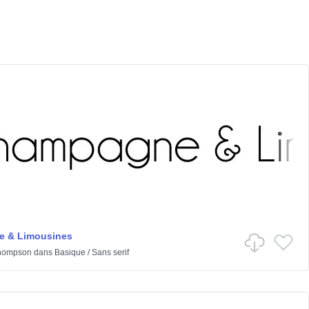
 & Limousines
hompson
dans
Basique
/
Sans serif