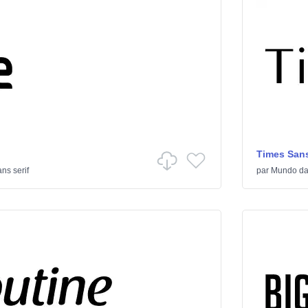
Times Sans
ns serif
par
Mundo da