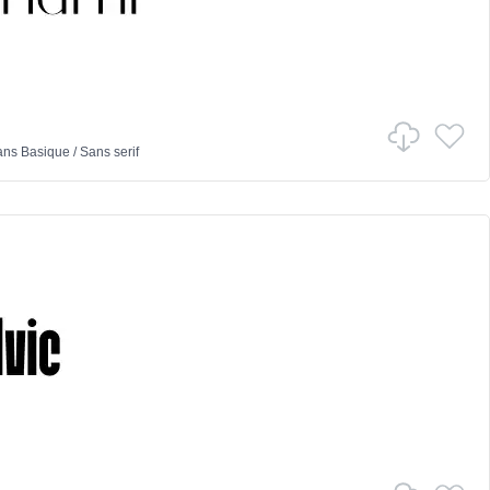
ans
Basique
/
Sans serif