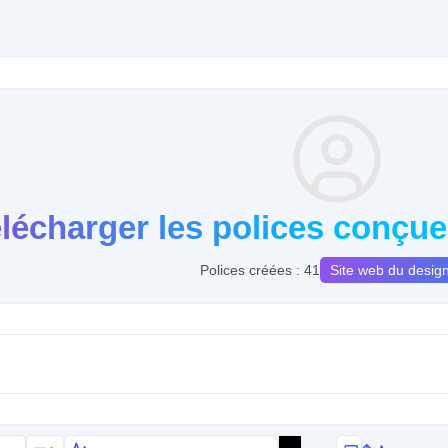
lécharger les polices conçu
Polices créées : 41
Site web du desig