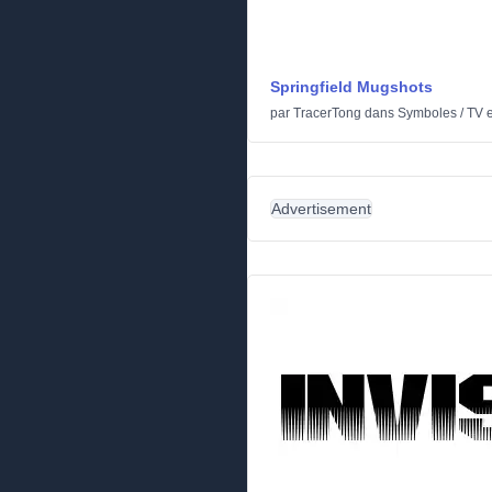
Springfield Mugshots
par
TracerTong
dans
Symboles
/
TV 
Advertisement