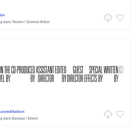
lim
ng
dans
Techno
/
Science-fiction
Accreditation
ng
dans
Basique
/
Divers