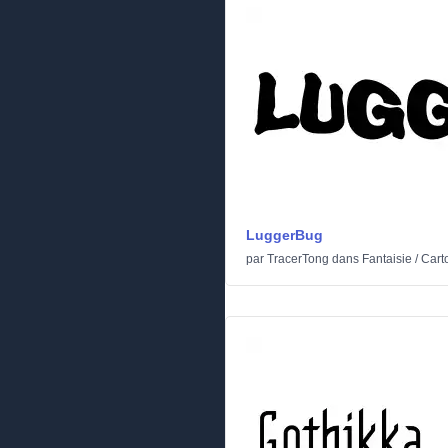
LuggerBug
par
TracerTong
dans
Fantaisie
/
Cart