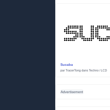
Sucaba
par
TracerTong
dans
Techno
/
LCD
Advertisement