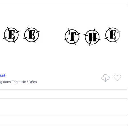
ast
ng
dans
Fantaisie
/
Déco