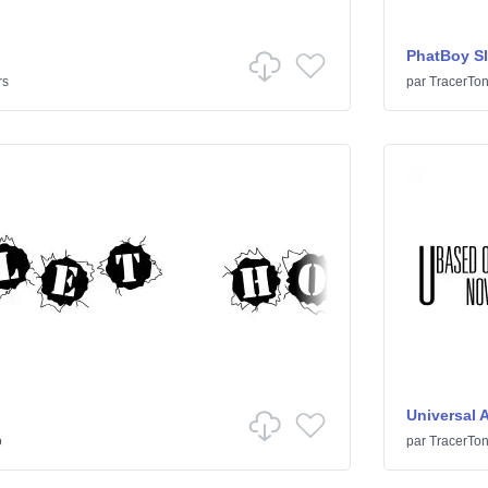
PhatBoy S
rs
par
TracerTo
Universal 
o
par
TracerTo