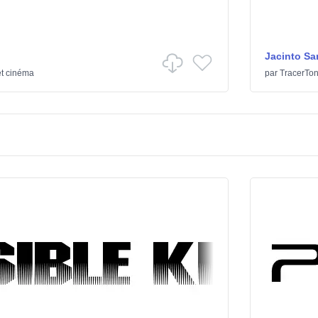
Jacinto Sa
et cinéma
par
TracerTo