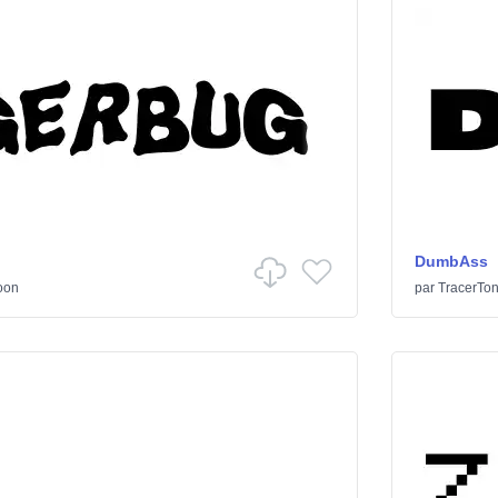
DumbAss
oon
par
TracerTo