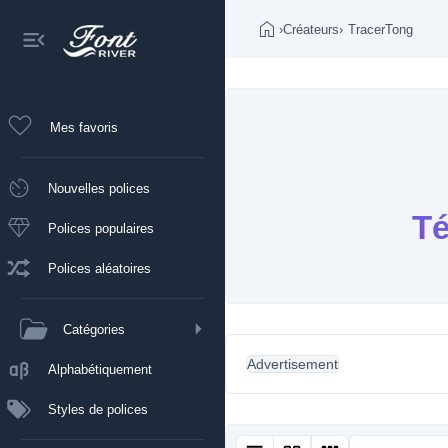
›
Créateurs
›
TracerTong
Mes favoris
Nouvelles polices
Té
Polices populaires
Polices aléatoires
Catégories
Advertisement
Alphabétiquement
Styles de polices