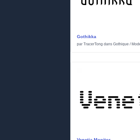
Gothikka
par
TracerTong
dans
Gothique
/
Mod
Venetia Monitor