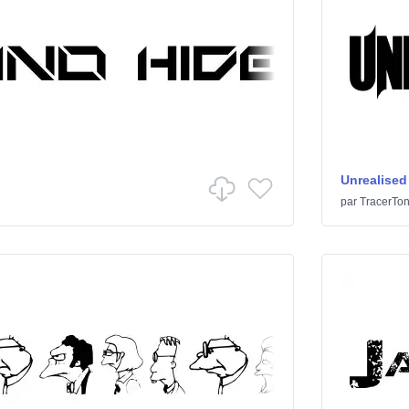
Unrealised
par
TracerTo