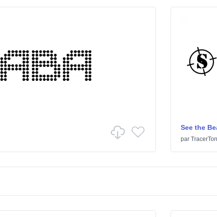
See the Be
par
TracerTo