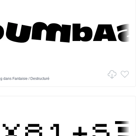
ng
dans
Fantaisie
/
Destructuré