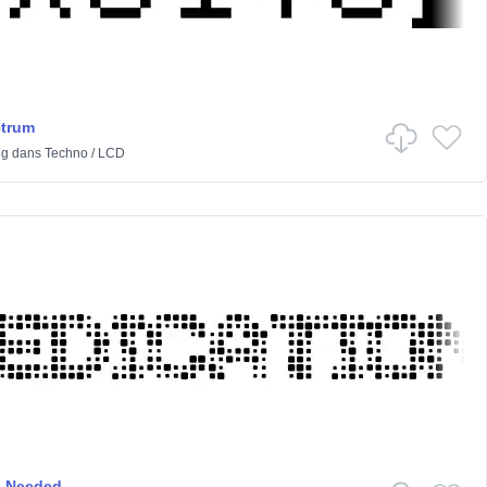
trum
ng
dans
Techno
/
LCD
n Needed