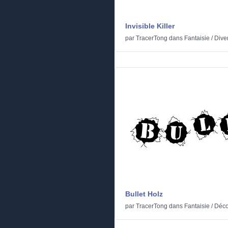
Invisible Killer
par
TracerTong
dans
Fantaisie
/
Dive
Bullet Holz
par
TracerTong
dans
Fantaisie
/
Déc