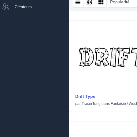
Popularité
Créateurs
Drift Type
par
TracerTong
dans
Fantaisie
/
West