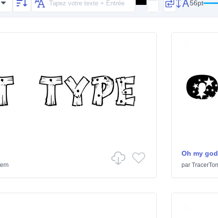
56pt
Oh my god 
ern
par
TracerTo