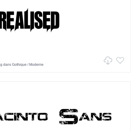
ng
dans
Gothique
/
Moderne