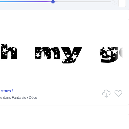
stars !
ng
dans
Fantaisie
/
Déco