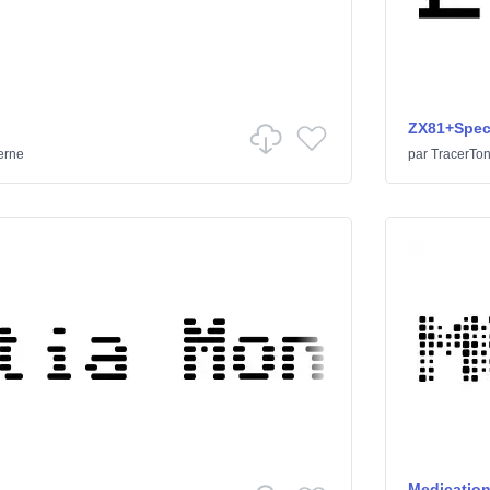
ZX81+Spec
erne
par
TracerTo
Medicatio