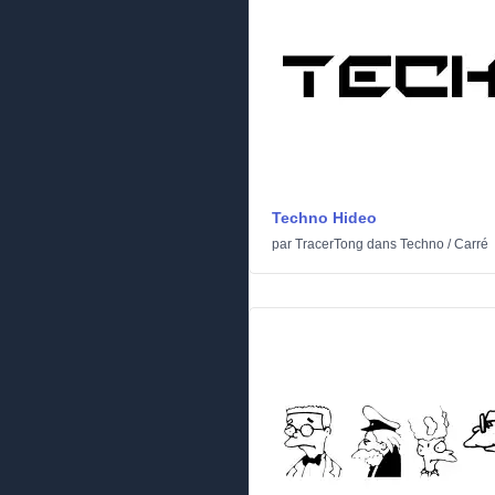
Techno Hideo
par
TracerTong
dans
Techno
/
Carré