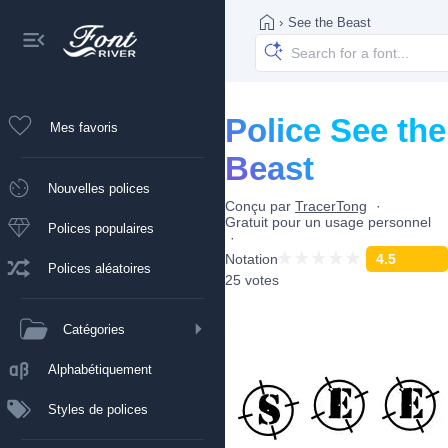
›
See the Beast
Police See the
Mes favoris
Beast
Nouvelles polices
Conçu par
TracerTong
Gratuit pour un usage personnel
Polices populaires
Notation
4.5
Polices aléatoires
25 votes
Catégories
Alphabétiquement
Styles de polices