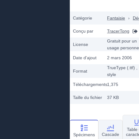
Catégorie
Fantaisie
›
Dé
Conçu par
TracerTong
Gratuit pour un
License
usage personne
Date d'ajout
2 mars 2006
TrueType (.ttf)
,
Format
style
Téléchargements
1,375
Taille du fichier
37 KB
Table
Cascade
caract
Spécimens