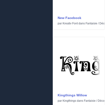
New Facebook
par
Kreativ Font
dans
Fantaisie
/
Déc
Kingthings Willow
par
Kingthings
dans
Fantaisie
/
Déco