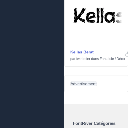
Kellas Berat
par
twinletter
dans
Fantaisie
/
Déco
Advertisement
FontRiver Catégories