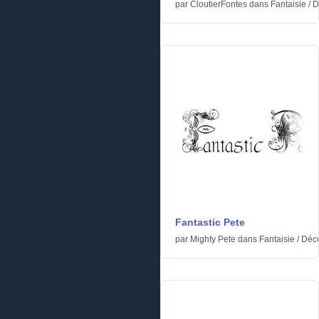
par
CloutierFontes
dans
Fantaisie
/
D
Fantastic Pete
par
Mighty Pete
dans
Fantaisie
/
Déc