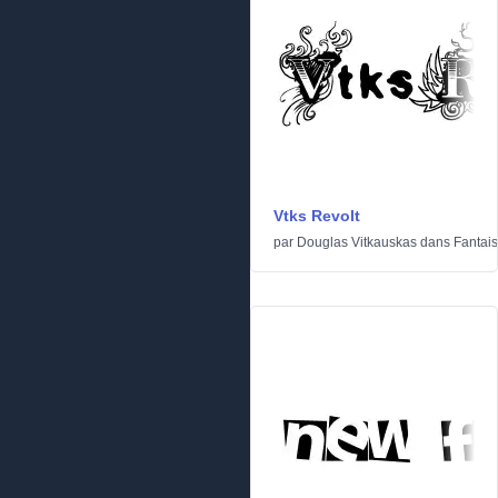
Vtks Revolt
par
Douglas Vitkauskas
dans
Fantais