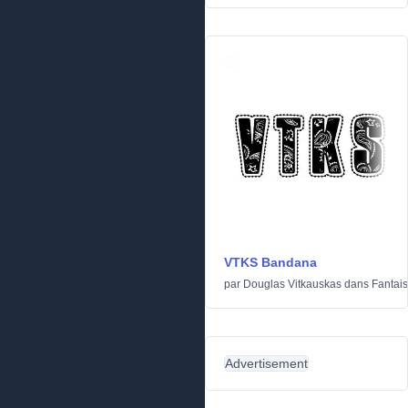
VTKS Bandana
par
Douglas Vitkauskas
dans
Fantais
Advertisement