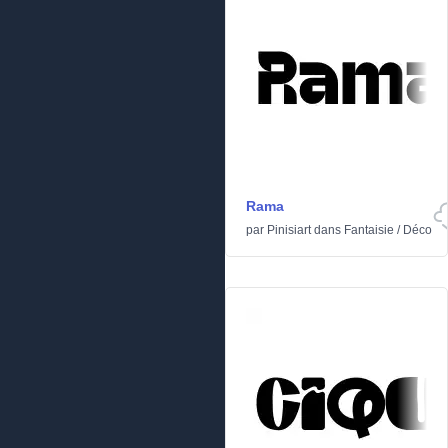
Rama
par
Pinisiart
dans
Fantaisie
/
Déco