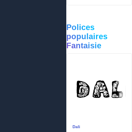
Polices
populaires
Fantaisie
Dali