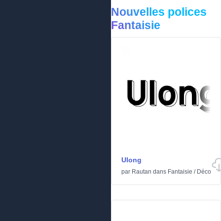
Nouvelles polices
Fantaisie
Ulong
par
Rautan
dans
Fantaisie
/
Déco