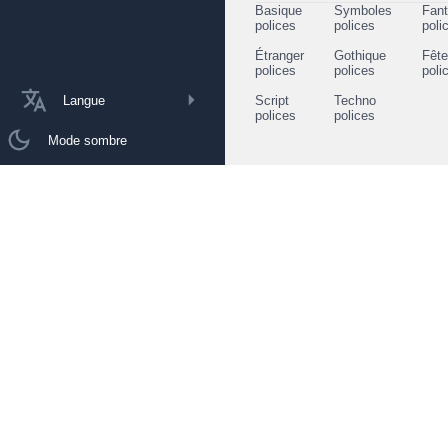
Basique
Symboles
Fant
polices
polices
poli
Étranger
Gothique
Fêt
polices
polices
poli
Langue
Script
Techno
polices
polices
Mode sombre