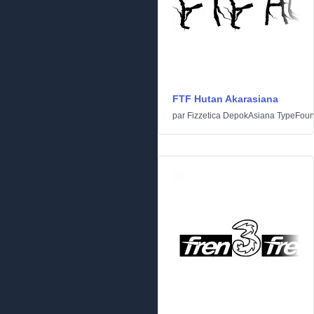
FTF Hutan Akarasiana
par
Fizzetica DepokAsiana TypeFoun