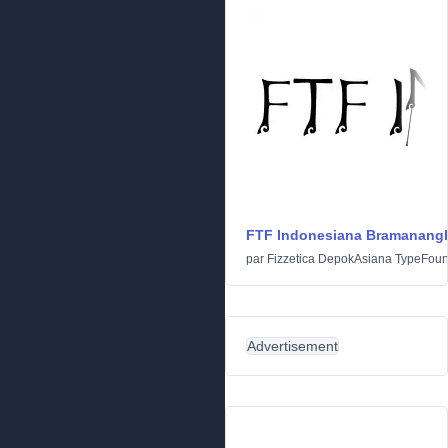
FTF Indonesiana Bramanang
par
Fizzetica DepokAsiana TypeFoun
Advertisement