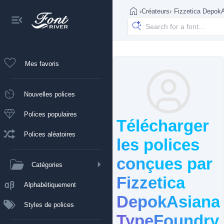
›
Créateurs
›
Fizzetica Depok
Mes favoris
Nouvelles polices
Polices populaires
Télécharger
Polices aléatoires
les polices
conçues par
Catégories
Fizzetica
Alphabétiquement
DepokAsiana
Styles de polices
TypeFoundry