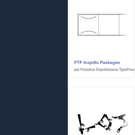
FTF Inspillo Packagee
par
Fizzetica DepokAsiana TypeFoun