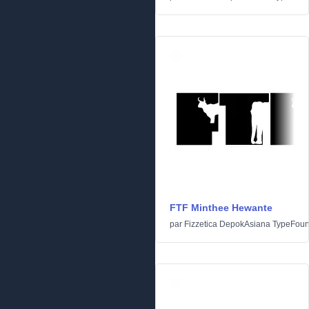
FTF Minthee Hewante
par
Fizzetica DepokAsiana TypeFoun