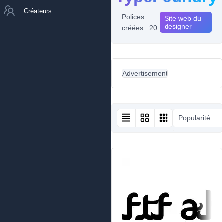
Créateurs
Polices
Site web du
designer
créées : 20
Advertisement
Popularité