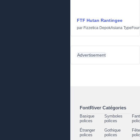
FTF Hutan Rantingee
par
Fizzetica DepokAsiana TypeFoun
Advertisement
FontRiver Catégories
Basique
Symboles
Fant
polices
polices
poli
Étranger
Gothique
Fêt
polices
polices
poli