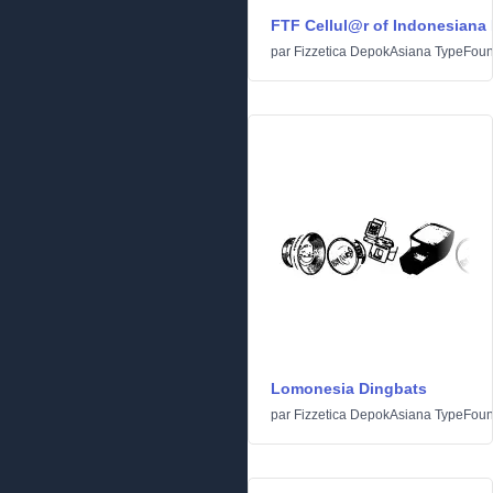
FTF Cellul@r of Indonesiana 
par
Fizzetica DepokAsiana TypeFoun
Lomonesia Dingbats
par
Fizzetica DepokAsiana TypeFoun