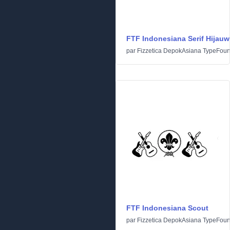
FTF Indonesiana Serif Hijau
par
Fizzetica DepokAsiana TypeFoun
FTF Indonesiana Scout
par
Fizzetica DepokAsiana TypeFoun