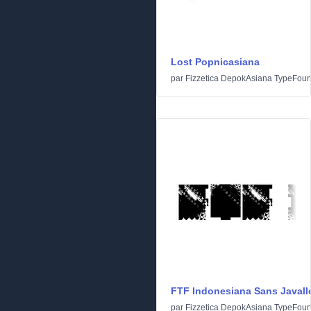
Lost Popnicasiana
par
Fizzetica DepokAsiana TypeFoun
FTF Indonesiana Sans Javall
par
Fizzetica DepokAsiana TypeFoun