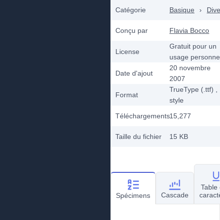
Catégorie
Basique
›
Dive
Conçu par
Flavia Bocco
Gratuit pour un
License
usage personne
20 novembre
Date d'ajout
2007
TrueType (.ttf)
,
Format
style
Téléchargements
15,277
Taille du fichier
15 KB
Table
Cascade
caract
Spécimens