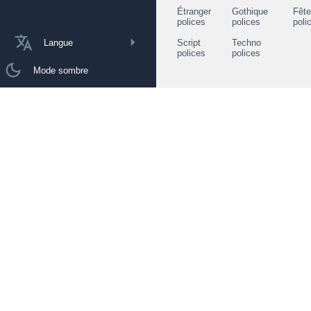
Étranger
Gothique
Fêt
polices
polices
poli
Langue
Script
Techno
polices
polices
Mode sombre