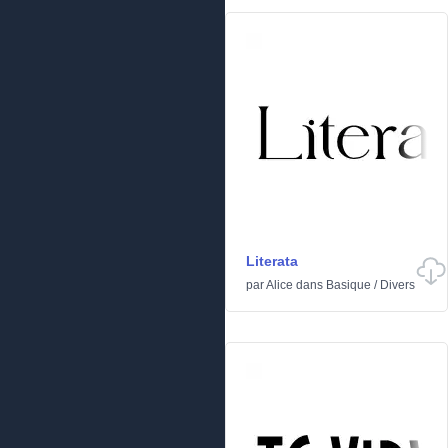
Literata
par
Alice
dans
Basique
/
Divers