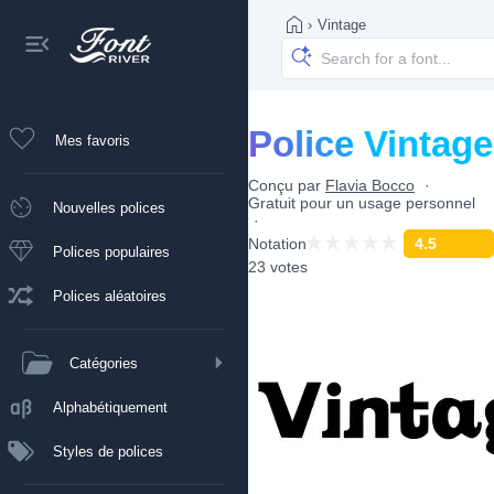
›
Vintage
Police Vintage
Mes favoris
Conçu par
Flavia Bocco
Gratuit pour un usage personnel
Nouvelles polices
Notation
4.5
Polices populaires
23 votes
Polices aléatoires
Catégories
Alphabétiquement
Styles de polices