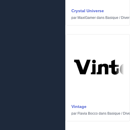
Crystal Universe
par
MaxiGamer
dans
Basique
/
Diver
Vintage
par
Flavia Bocco
dans
Basique
/
Dive