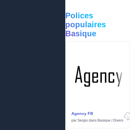
Polices
populaires
Basique
Agency FB
par
Sergio
dans
Basique
/
Divers