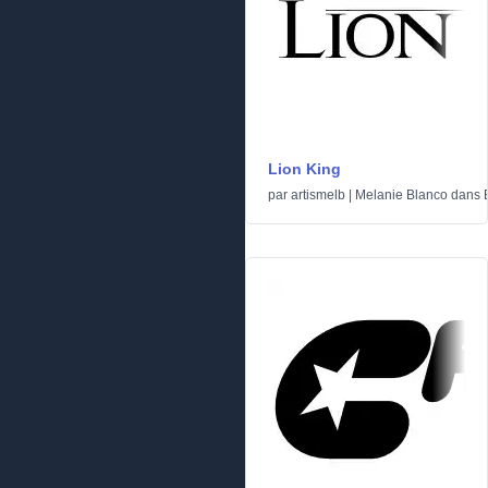
Lion King
par
artismelb | Melanie Blanco
dans