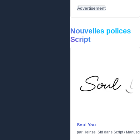
Advertisement
Nouvelles polices
Script
Soul You
par
Heinzel Std
dans
Script
/
Manuscr