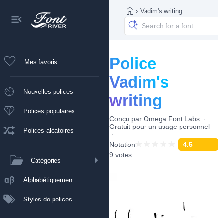
›
Vadim's writing
Police
Mes favoris
Vadim's
Nouvelles polices
writing
Polices populaires
Conçu par
Omega Font Labs
Gratuit pour un usage personnel
Polices aléatoires
Notation
4.5
9 votes
Catégories
Alphabétiquement
Styles de polices