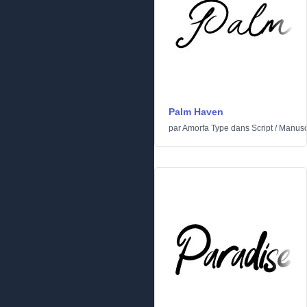
Palm Haven
par
Amorfa Type
dans
Script
/
Manusc