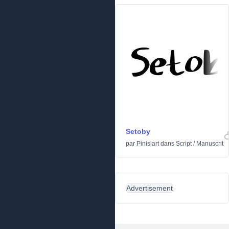
Setoby
par
Pinisiart
dans
Script
/
Manuscrit
Advertisement