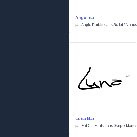
Angelina
par
Angie Durbin
dans
Script
/
Manusc
Luna Bar
par
Fat Cat Fonts
dans
Script
/
Manusc