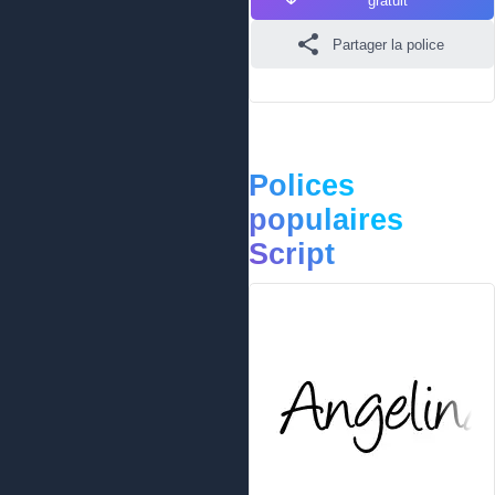
gratuit
Partager la police
Polices
populaires
Script