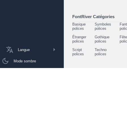
FontRiver Catégories
Basique
Symboles
Fant
polices
polices
poli
Étranger
Gothique
Fêt
polices
polices
poli
Langue
Script
Techno
polices
polices
Mode sombre