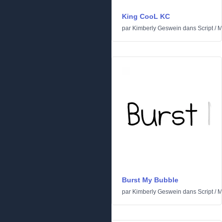
King CooL KC
par
Kimberly Geswein
dans
Script
/
M
Burst My Bubble
par
Kimberly Geswein
dans
Script
/
M