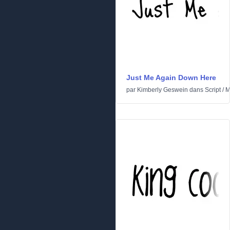
Just Me Again Down Here
par
Kimberly Geswein
dans
Script
/
M