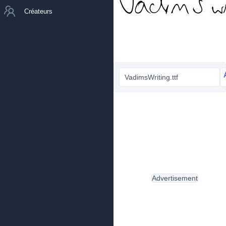
Créateurs
VadimsWriting.ttf
Advertisement