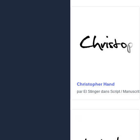
Christopher Hand
par
El Stinger
dans
Script
/
Manuscrit