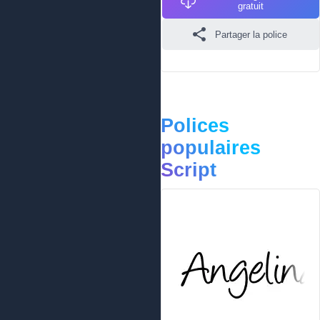
gratuit
Partager la police
Polices
populaires
Script