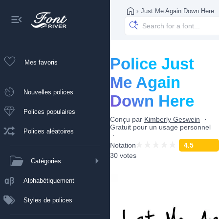
›
Just Me Again Down Here
Police Just
Mes favoris
Me Again
Nouvelles polices
Down Here
Polices populaires
Conçu par
Kimberly Geswein
Gratuit pour un usage personnel
Polices aléatoires
Notation
4.5
30 votes
Catégories
Alphabétiquement
Styles de polices