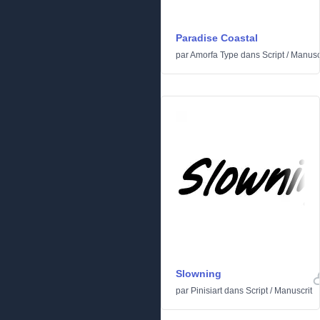
Paradise Coastal
par
Amorfa Type
dans
Script
/
Manusc
Slowning
par
Pinisiart
dans
Script
/
Manuscrit