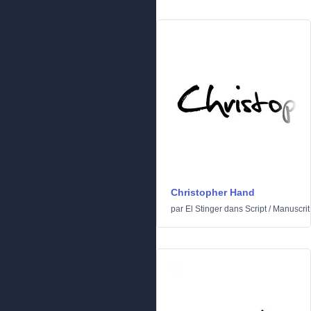
Christopher Hand
par
El Stinger
dans
Script
/
Manuscrit