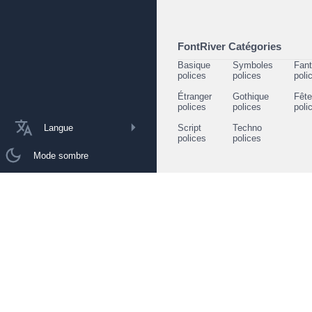
FontRiver Catégories
Basique
Symboles
Fant
polices
polices
poli
Étranger
Gothique
Fêt
polices
polices
poli
Langue
Script
Techno
polices
polices
Mode sombre