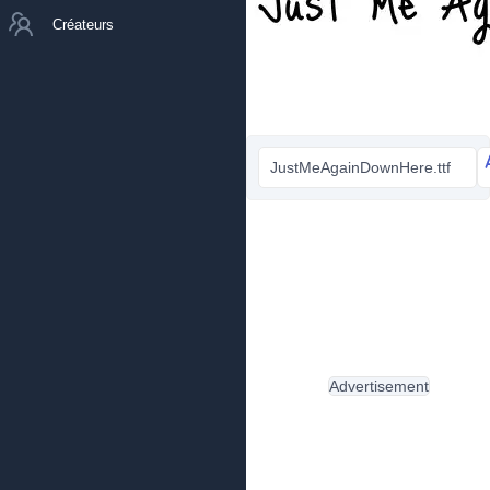
Créateurs
JustMeAgainDownHere.ttf
Advertisement