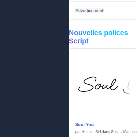
Advertisement
Nouvelles polices
Script
Soul You
par
Heinzel Std
dans
Script
/
Manuscr