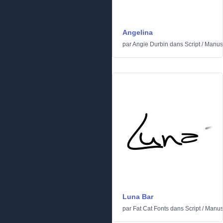
Angelina
par
Angie Durbin
dans
Script
/
Manusc
Luna Bar
par
Fat Cat Fonts
dans
Script
/
Manusc