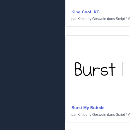
King CooL KC
par
Kimberly Geswein
dans
Script
/
M
Burst My Bubble
par
Kimberly Geswein
dans
Script
/
M