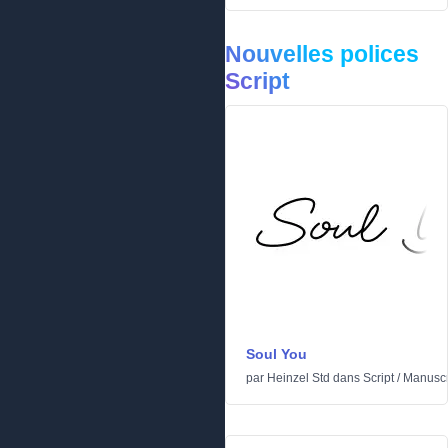
Nouvelles polices
Script
Soul You
par
Heinzel Std
dans
Script
/
Manuscr