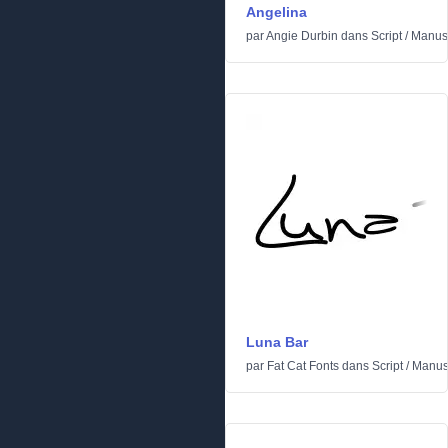
Angelina
par
Angie Durbin
dans
Script
/
Manusc
Luna Bar
par
Fat Cat Fonts
dans
Script
/
Manusc