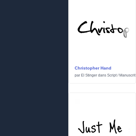
Christopher Hand
par
El Stinger
dans
Script
/
Manuscrit