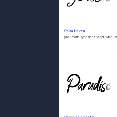
Palm Haven
par
Amorfa Type
dans
Script
/
Manusc