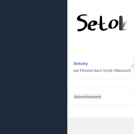
Setoby
par
Pinisiart
dans
Script
/
Manuscrit
Advertisement