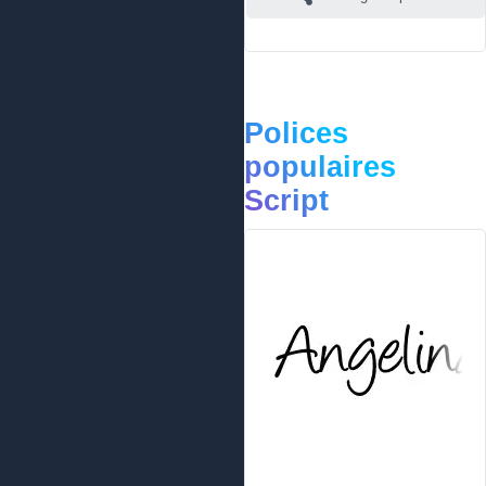
Polices
populaires
Script