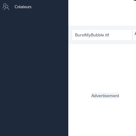
Créateurs
BurstMyBubble.ttf
Advertisement