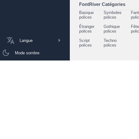
FontRiver Catégories
Basique
Symboles
Fant
polices
polices
poli
Étranger
Gothique
Fêt
polices
polices
poli
Langue
Script
Techno
polices
polices
Mode sombre