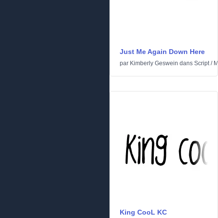
Just Me Again Down Here
par
Kimberly Geswein
dans
Script
/
M
King CooL KC