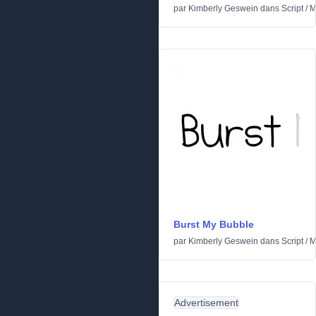
par
Kimberly Geswein
dans
Script
/
M
Burst My Bubble
par
Kimberly Geswein
dans
Script
/
M
Advertisement