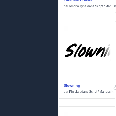
Paradise Coastal
par
Amorfa Type
dans
Script
/
Manusc
Slowning
par
Pinisiart
dans
Script
/
Manuscrit