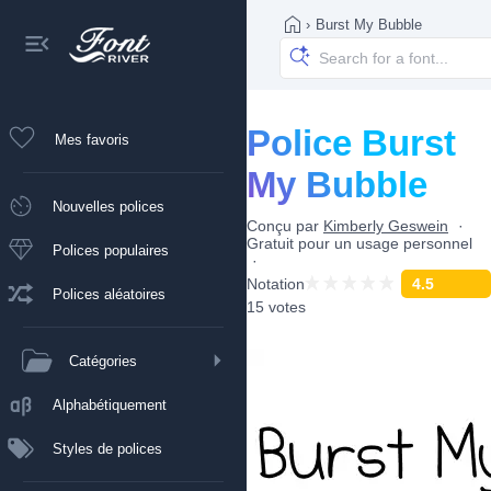
›
Burst My Bubble
Police Burst
Mes favoris
My Bubble
Nouvelles polices
Conçu par
Kimberly Geswein
Gratuit pour un usage personnel
Polices populaires
Notation
4.5
Polices aléatoires
15 votes
Catégories
Alphabétiquement
Styles de polices