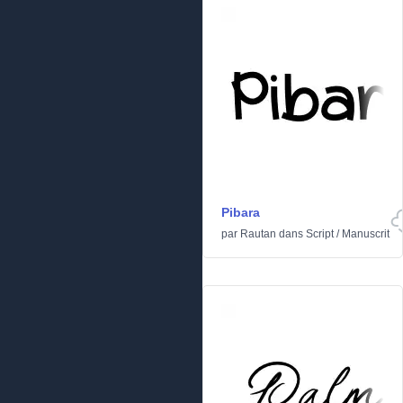
Pibara
par
Rautan
dans
Script
/
Manuscrit