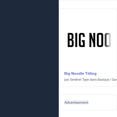
Big Noodle Titling
par
Sentinel Type
dans
Basique
/
San
Advertisement