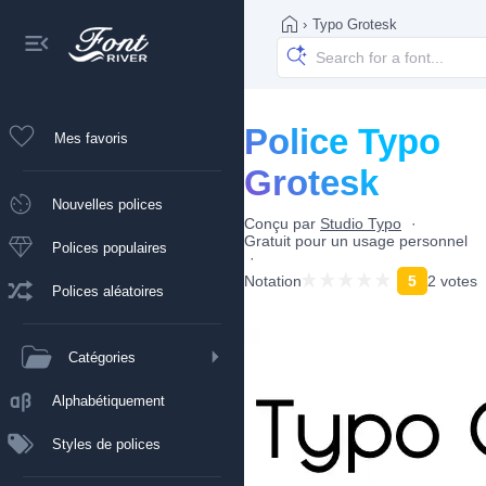
›
Typo Grotesk
Police Typo
Mes favoris
Grotesk
Nouvelles polices
Conçu par
Studio Typo
Gratuit pour un usage personnel
Polices populaires
Notation
5
2 votes
Polices aléatoires
Catégories
Alphabétiquement
Styles de polices