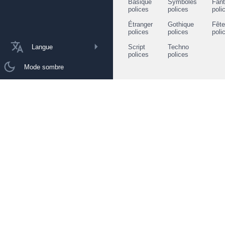
Basique
Symboles
Fant
polices
polices
poli
Étranger
Gothique
Fêt
polices
polices
poli
Langue
Script
Techno
polices
polices
Mode sombre