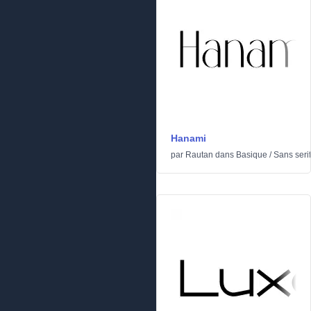
Hanami
par
Rautan
dans
Basique
/
Sans serif