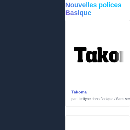
Nouvelles polices
Basique
Takoma
par
Limitype
dans
Basique
/
Sans ser