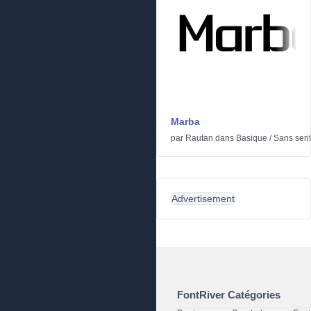
Marba
par
Rautan
dans
Basique
/
Sans serif
Advertisement
FontRiver Catégories