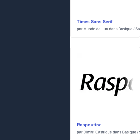
Times Sans Serif
par
Mundo da Lua
dans
Basique
/
Sa
Raspoutine
par
Dimitri Castrique
dans
Basique
/