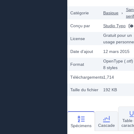
San
Catégorie
Basique
›
serif
Conçu par
Studio Typo
Gratuit pour un
License
usage personne
Date d'ajout
12 mars 2015
OpenType (.otf)
Format
8
styles
Téléchargements
1,714
Taille du fichier
192 KB
Table
Cascade
caract
Spécimens