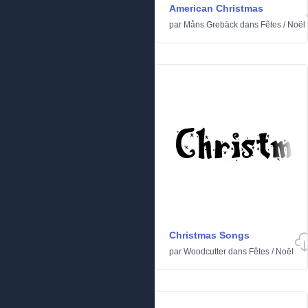
American Christmas
par
Måns Grebäck
dans
Fêtes
/
Noël
Christmas Songs
par
Woodcutter
dans
Fêtes
/
Noël