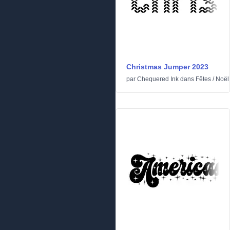
Christmas Jumper 2023
par
Chequered Ink
dans
Fêtes
/
Noël