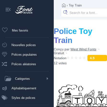
›
Toy Train
Police Toy
Mes favoris
Train
Nouvelles polices
Conçu par
West Wind Fonts
Gratuit
Polices populaires
Notation
4.5
12 votes
Polices aléatoires
Catégories
Alphabétiquement
Styles de polices