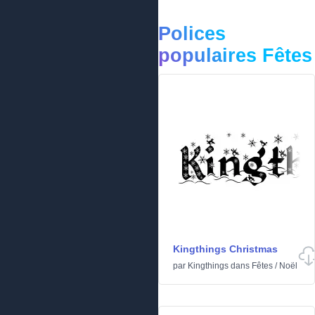
Polices
populaires Fêtes
Kingthings Christmas
par
Kingthings
dans
Fêtes
/
Noël