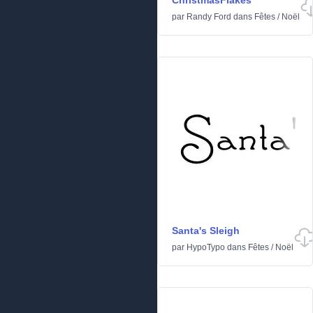
ChristmasFlakes
par
Randy Ford
dans
Fêtes
/
Noël
Santa's Sleigh
par
HypoTypo
dans
Fêtes
/
Noël