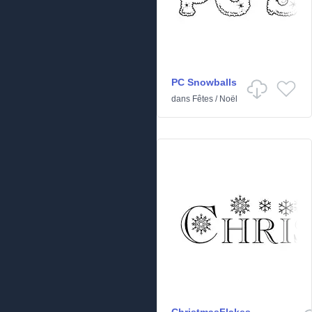
PC Snowballs
dans
Fêtes
/
Noël