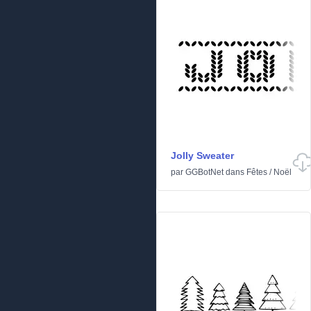
Jolly Sweater
par
GGBotNet
dans
Fêtes
/
Noël