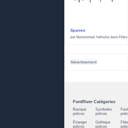
Sparren
par
Muhammad Yafinuha
dans
Fêtes
Advertisement
FontRiver Catégories
Basique
Symboles
Fant
polices
polices
poli
Étranger
Gothique
Fêt
polices
polices
poli