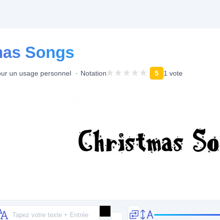
mas Songs
our un usage personnel
Notation
5
1 vote