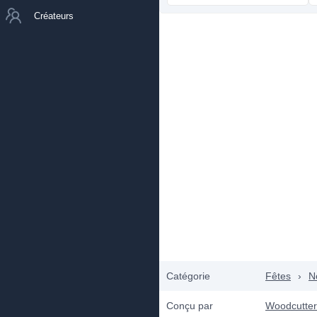
Créateurs
Catégorie
Fêtes
›
N
Conçu par
Woodcutter