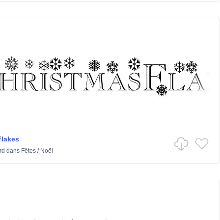
Flakes
rd
dans
Fêtes
/
Noël