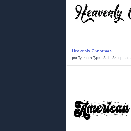
Heavenly Christmas
par
Typhoon Type - Suthi Srisopha
d