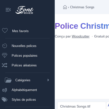
›
Christmas Songs
Police Christ
Mes favoris
Conçu par
Woodcutter
Gratuit p
Nouvelles polices
Polices populaires
Polices aléatoires
Catégories
Alphabétiquement
Styles de polices
Christmas Songs.ttf