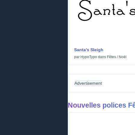
Santa's Sleigh
par
HypoTypo
dans
Fêtes
/
Noël
Advertisement
Nouvelles polices F