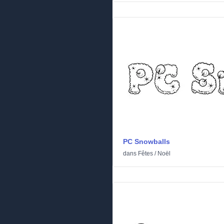
PC Snowballs
dans
Fêtes
/
Noël