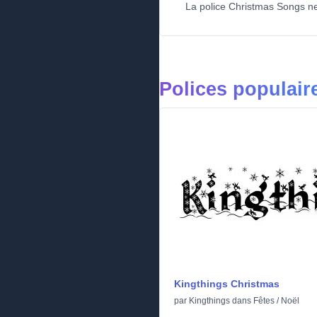
La police Christmas Songs ne 
Polices populair
Kingthings Christmas
par
Kingthings
dans
Fêtes
/
Noël