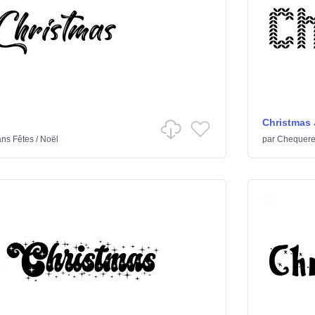
Christmas
ans
Fêtes
/
Noël
par
Chequere