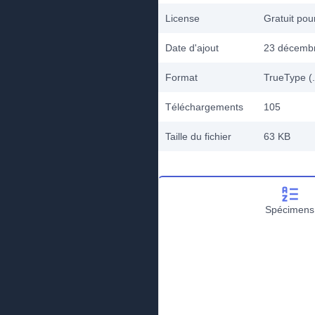
License
Gratuit po
Date d'ajout
23 décemb
Format
TrueType (.
Téléchargements
105
Taille du fichier
63 KB
Spécimens