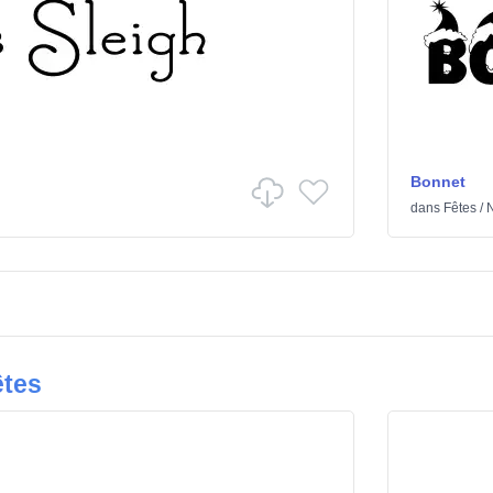
Bonnet
dans
Fêtes
/
N
êtes