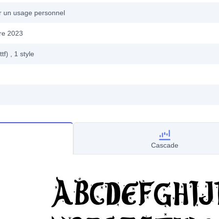
ur un usage personnel
re 2023
ttf)
, 1
style
Cascade