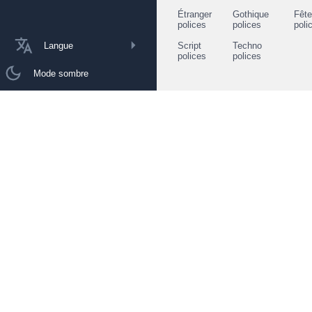
Étranger
Gothique
Fêt
polices
polices
poli
Langue
Script
Techno
polices
polices
Mode sombre