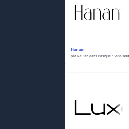
Hanami
par
Rautan
dans
Basique
/
Sans serif