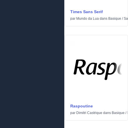
Times Sans Serif
par
Mundo da Lua
dans
Basique
/
Sa
Raspoutine
par
Dimitri Castrique
dans
Basique
/