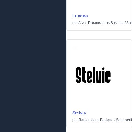
Luxona
par
Aivos Dreams
dans
Basique
/
San
Stelvic
par
Rautan
dans
Basique
/
Sans serif