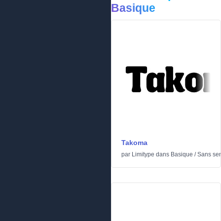
Basique
Takoma
par
Limitype
dans
Basique
/
Sans ser