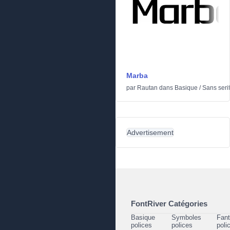
Marba
par
Rautan
dans
Basique
/
Sans serif
Advertisement
FontRiver Catégories
Basique
Symboles
Fant
polices
polices
poli