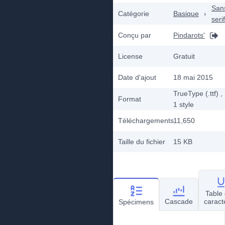
San
Catégorie
Basique
›
serif
Conçu par
Pindarots'
License
Gratuit
Date d'ajout
18 mai 2015
TrueType (.ttf)
,
Format
1
style
Téléchargements
11,650
Taille du fichier
15 KB
Table
Cascade
caract
Spécimens