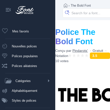
›
The Bold Font
Police The
Mes favoris
Bold Font
Nouvelles polices
Conçu par
Pindarots'
Gratuit
Notation
3.5
Polices populaires
10 votes
Polices aléatoires
Catégories
Alphabétiquement
Styles de polices