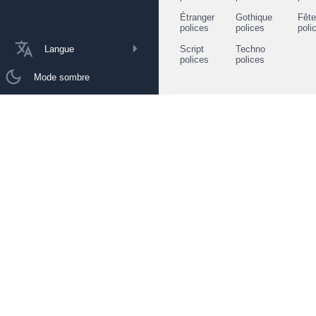
Étranger
Gothique
Fêt
polices
polices
poli
Langue
Script
Techno
polices
polices
Mode sombre