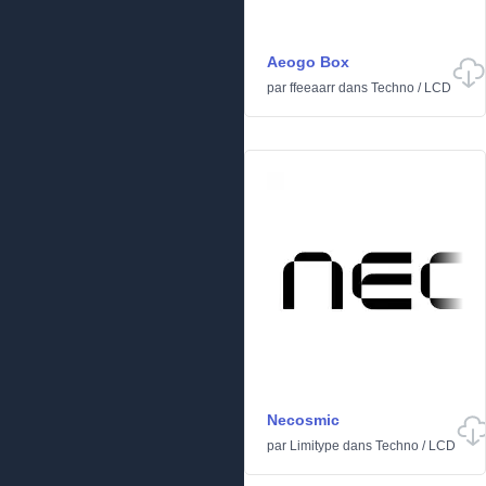
Aeogo Box
par
ffeeaarr
dans
Techno
/
LCD
Necosmic
par
Limitype
dans
Techno
/
LCD