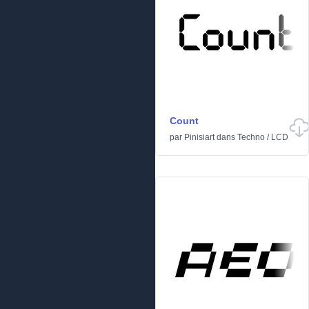
Count
par
Pinisiart
dans
Techno
/
LCD