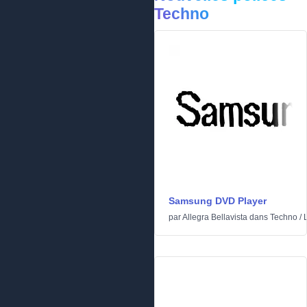
Techno
Samsung DVD Player
par
Allegra Bellavista
dans
Techno
/