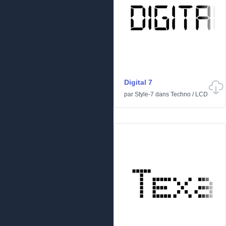
Digital 7
par
Style-7
dans
Techno
/
LCD