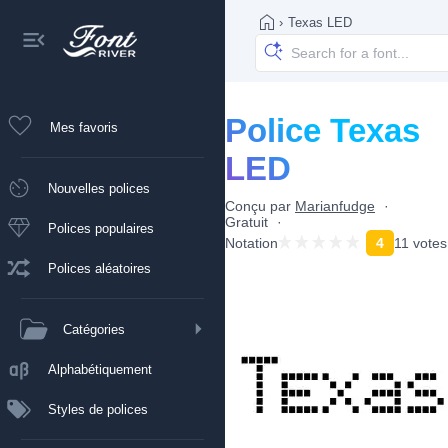
›
Texas LED
Police Texas
Mes favoris
LED
Nouvelles polices
Conçu par
Marianfudge
Gratuit
Polices populaires
Notation
4
11 votes
Polices aléatoires
Catégories
Alphabétiquement
Styles de polices