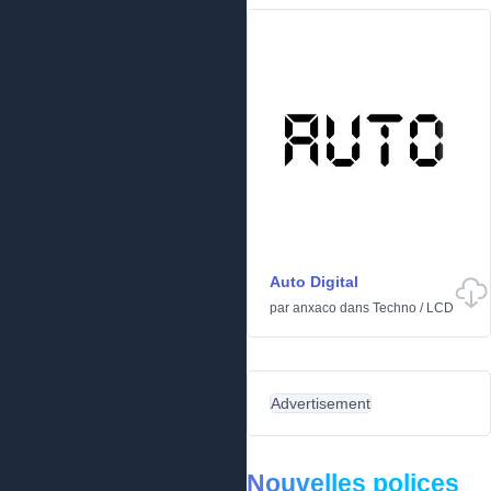
Auto Digital
par
anxaco
dans
Techno
/
LCD
Advertisement
Nouvelles polices