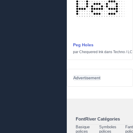
Peg Holes
par
Chequered Ink
dans
Techno
/
LC
Advertisement
FontRiver Catégories
Basique
Symboles
Fant
polices
polices
poli