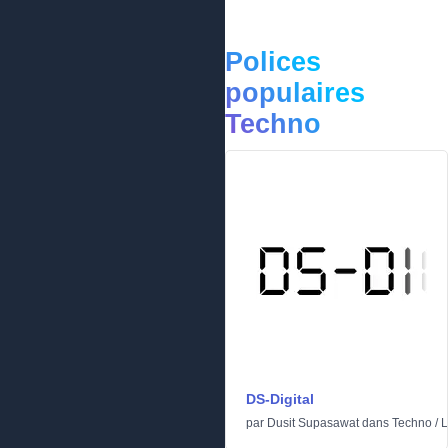
Polices
populaires
Techno
DS-Digital
par
Dusit Supasawat
dans
Techno
/