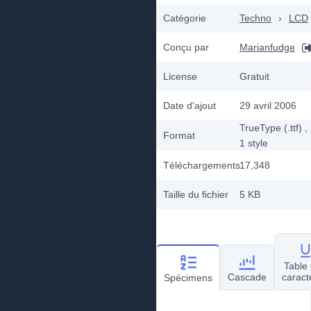
Catégorie
Techno
›
LCD
Conçu par
Marianfudge
License
Gratuit
Date d'ajout
29 avril 2006
TrueType (.ttf)
,
Format
1
style
Téléchargements
17,348
Taille du fichier
5 KB
Table
Cascade
caract
Spécimens