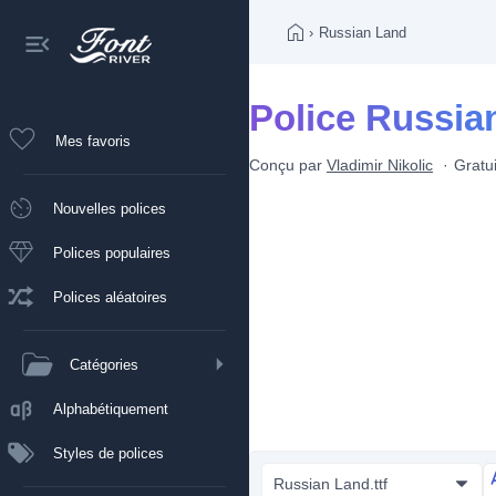
›
Russian Land
Police Russia
Mes favoris
Conçu par
Vladimir Nikolic
Gratui
Nouvelles polices
Polices populaires
Polices aléatoires
Catégories
Alphabétiquement
Styles de polices
Russian Land.ttf