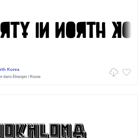
orth Korea
er
dans
Étranger
/
Russe