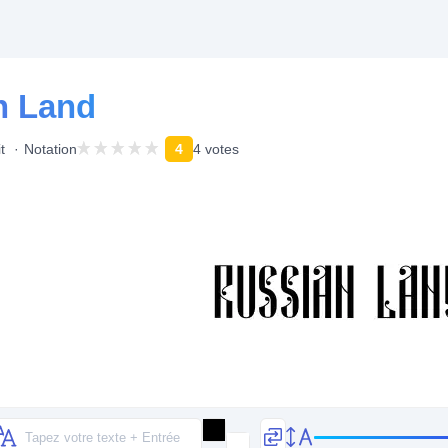
n Land
t
Notation
4
4 votes