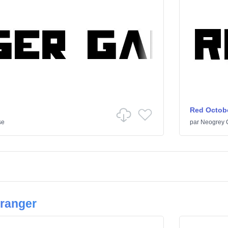
Red Octob
se
par
Neogrey C
tranger