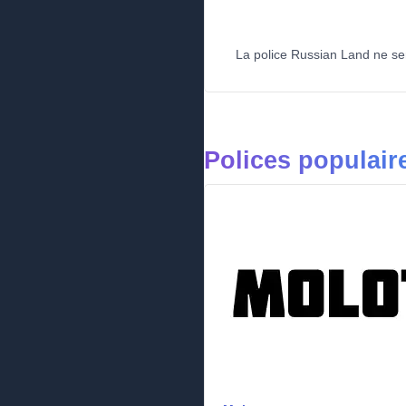
La police Russian Land ne sera
Polices populair