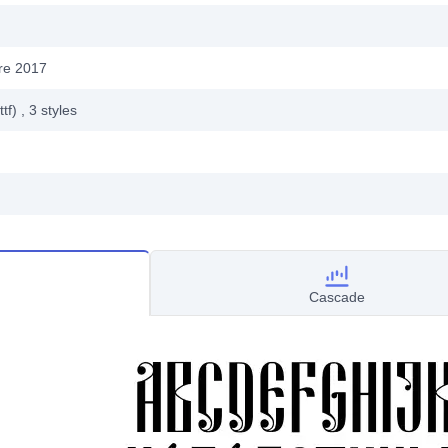
re 2017
ttf)
, 3
styles
Cascade