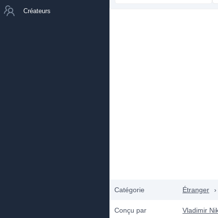
Créateurs
Catégorie
Étranger
›
Conçu par
Vladimir Nik