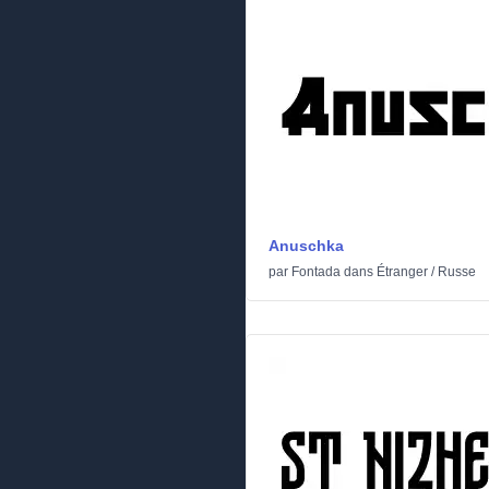
Anuschka
par
Fontada
dans
Étranger
/
Russe