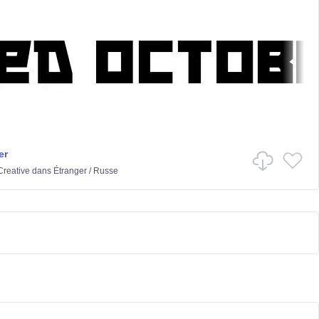
er
reative
dans
Étranger
/
Russe