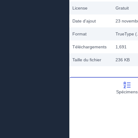
License
Gratuit
Date d'ajout
23 novemb
Format
TrueType (.
Téléchargements
1,691
Taille du fichier
236 KB
Spécimens