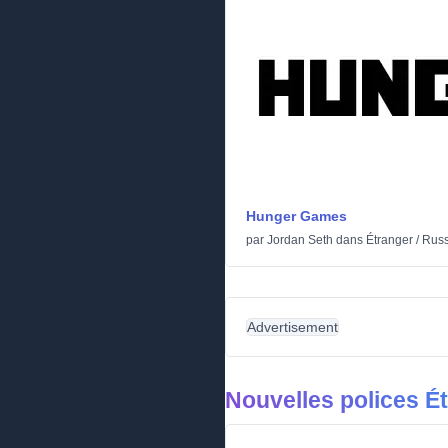
Hunger Games
par
Jordan Seth
dans
Étranger
/
Rus
Advertisement
Nouvelles polices É