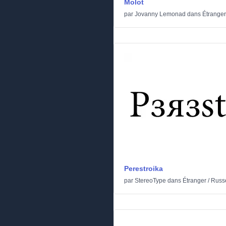
Molot
par
Jovanny Lemonad
dans
Étranger
Perestroika
par
StereoType
dans
Étranger
/
Russ