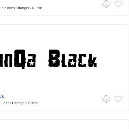
lein
dans
Étranger
/
Russe
ck
gu
dans
Étranger
/
Russe