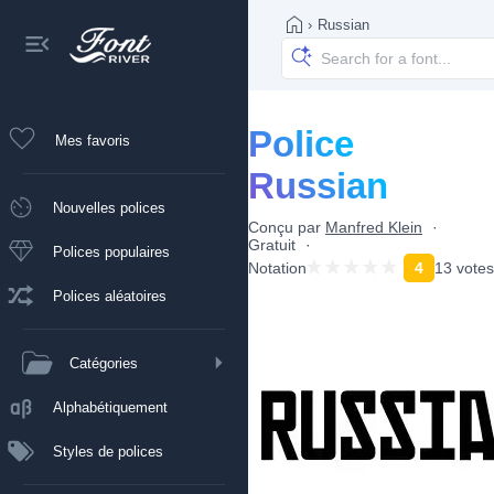
›
Russian
Police
Mes favoris
Russian
Nouvelles polices
Conçu par
Manfred Klein
Gratuit
Polices populaires
Notation
4
13 votes
Polices aléatoires
Catégories
Alphabétiquement
Styles de polices