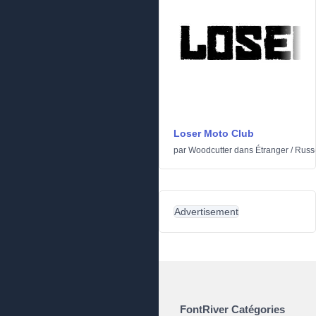
Loser Moto Club
par
Woodcutter
dans
Étranger
/
Russ
Advertisement
FontRiver Catégories