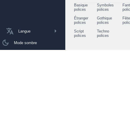
Basique
Symboles
Fant
polices
polices
poli
Étranger
Gothique
Fêt
polices
polices
poli
Langue
Script
Techno
polices
polices
Mode sombre