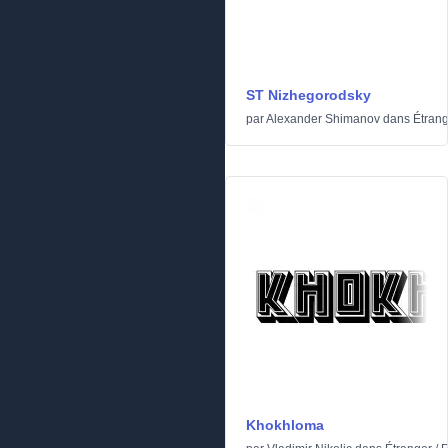
ST Nizhegorodsky
par
Alexander Shimanov
dans
Étran
Khokhloma