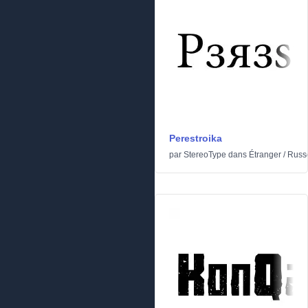
Perestroika
par
StereoType
dans
Étranger
/
Russ