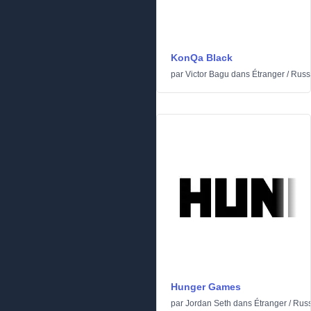
KonQa Black
par
Victor Bagu
dans
Étranger
/
Russ
Hunger Games
par
Jordan Seth
dans
Étranger
/
Rus