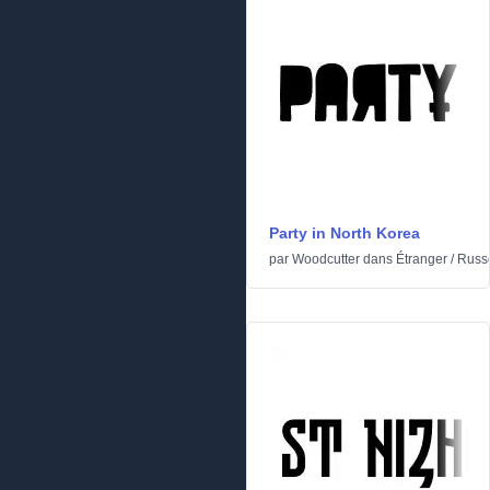
Party in North Korea
par
Woodcutter
dans
Étranger
/
Russ