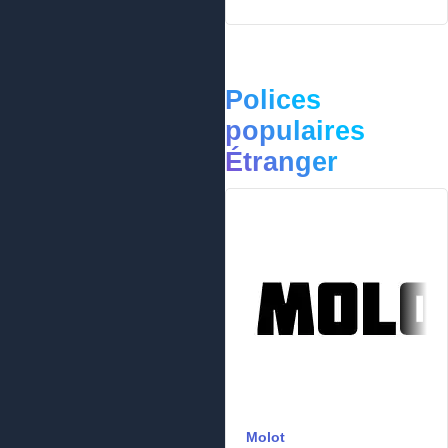
Polices
populaires
Étranger
Molot