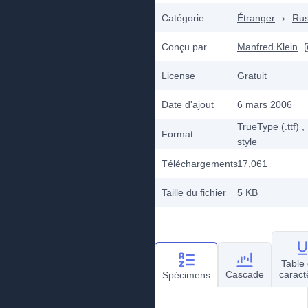
Catégorie
Étranger
›
Ru
Conçu par
Manfred Klein
License
Gratuit
Date d'ajout
6 mars 2006
TrueType (.ttf)
,
Format
style
Téléchargements
17,061
Taille du fichier
5 KB
Table
Cascade
caract
Spécimens