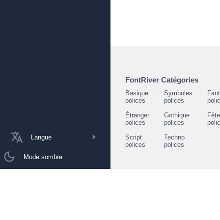
FontRiver Catégories
Basique
Symboles
Fant
polices
polices
poli
Étranger
Gothique
Fêt
polices
polices
poli
Langue
Script
Techno
polices
polices
Mode sombre