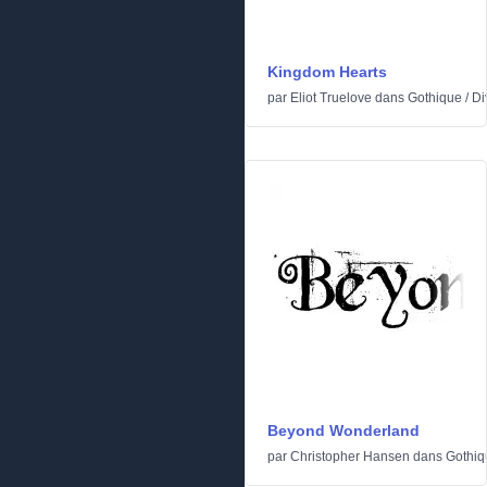
Kingdom Hearts
par
Eliot Truelove
dans
Gothique
/
Di
Beyond Wonderland
par
Christopher Hansen
dans
Gothiq