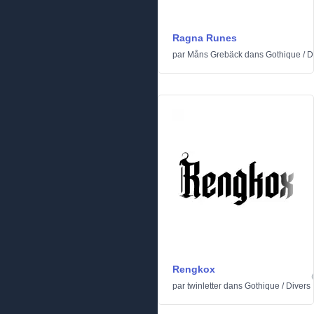
Ragna Runes
par
Måns Grebäck
dans
Gothique
/
D
Rengkox
par
twinletter
dans
Gothique
/
Divers