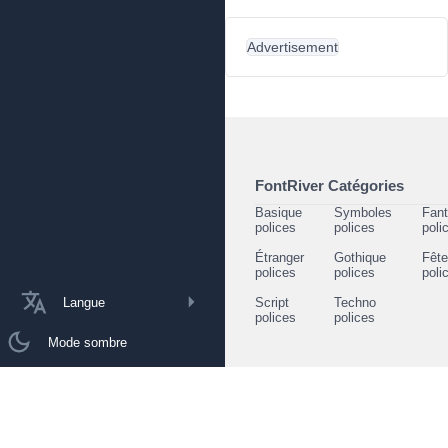
Advertisement
FontRiver Catégories
Basique
Symboles
Fant
polices
polices
poli
Étranger
Gothique
Fêt
polices
polices
poli
Langue
Script
Techno
polices
polices
Mode sombre