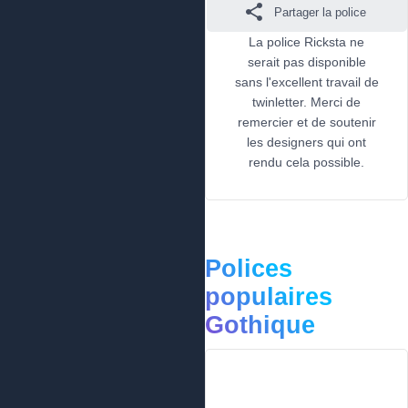
Partager la police
La police Ricksta ne
serait pas disponible
sans l'excellent travail de
twinletter. Merci de
remercier et de soutenir
les designers qui ont
rendu cela possible.
Polices
populaires
Gothique