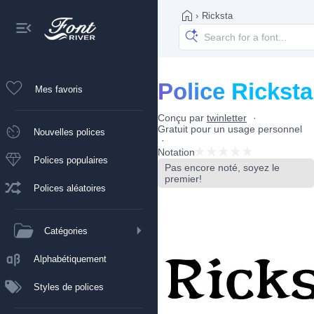
›
Ricksta
Police Ricksta
Mes favoris
Conçu par
twinletter
Gratuit pour un usage personnel
Nouvelles polices
Notation
Polices populaires
Pas encore noté, soyez le
premier!
Polices aléatoires
Catégories
Alphabétiquement
Styles de polices