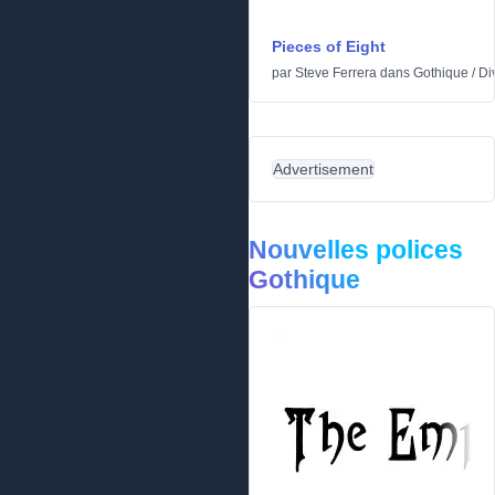
Pieces of Eight
par
Steve Ferrera
dans
Gothique
/
Di
Advertisement
Nouvelles polices
Gothique