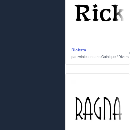
Ricksta
par
twinletter
dans
Gothique
/
Divers