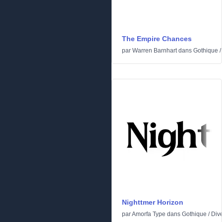
The Empire Chances
par
Warren Barnhart
dans
Gothique
Nighttmer Horizon
par
Amorfa Type
dans
Gothique
/
Div