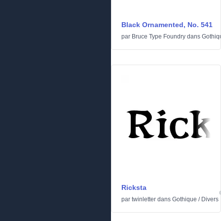
Black Ornamented, No. 541
par
Bruce Type Foundry
dans
Gothiq
Ricksta
par
twinletter
dans
Gothique
/
Divers