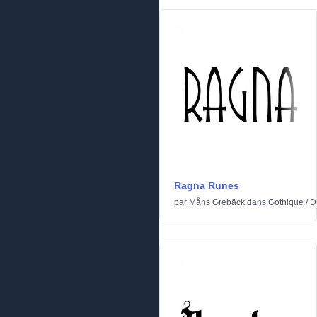
Ragna Runes
par
Måns Grebäck
dans
Gothique
/
D