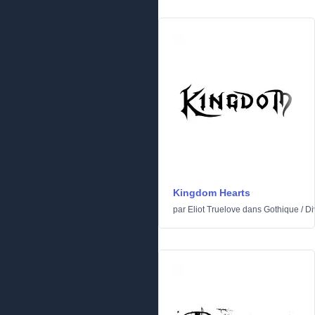
Kingdom Hearts
par
Eliot Truelove
dans
Gothique
/
Di