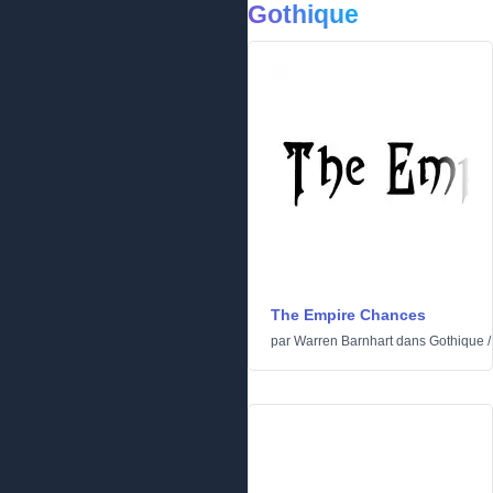
Gothique
The Empire Chances
par
Warren Barnhart
dans
Gothique