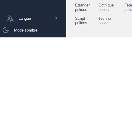
Étranger
Gothique
Fêt
polices
polices
poli
Langue
Script
Techno
polices
polices
Mode sombre