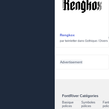
Rengkox
par
twinletter
dans
Gothique
/
Divers
Advertisement
FontRiver Catégories
Basique
Symboles
Fant
polices
polices
poli