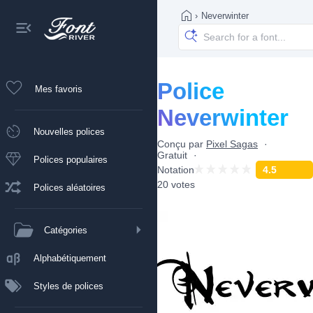
›
Neverwinter
Police
Mes favoris
Neverwinter
Nouvelles polices
Conçu par
Pixel Sagas
Gratuit
Polices populaires
Notation
4.5
20 votes
Polices aléatoires
Catégories
Alphabétiquement
Styles de polices