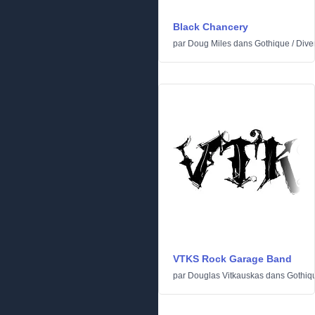
Black Chancery
par
Doug Miles
dans
Gothique
/
Dive
VTKS Rock Garage Band
par
Douglas Vitkauskas
dans
Gothiq