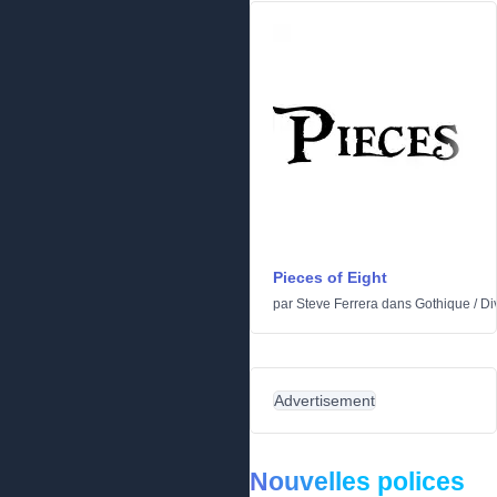
Pieces of Eight
par
Steve Ferrera
dans
Gothique
/
Di
Advertisement
Nouvelles polices