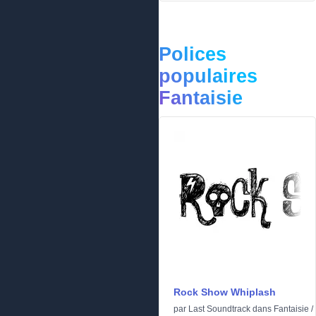
Polices
populaires
Fantaisie
Rock Show Whiplash
par
Last Soundtrack
dans
Fantaisie
/