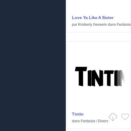
Love Ya Like A Sister
par
Kimberly Geswein
dans
Fantaisi
Tintin
dans
Fantaisie
/
Divers