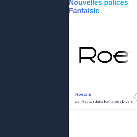
Nouvelles polices
Fantaisie
Roetam
par
Rautan
dans
Fantaisie
/
Divers