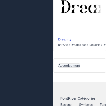
Dreamty
par
Aivos Dreams
dans
Fantaisie
/
Di
Advertisement
FontRiver Catégories
Basique
Symboles
Fant