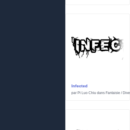
Infected
par
Pi Luo Chiu
dans
Fantaisie
/
Dive