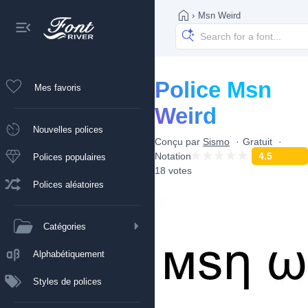
›
Msn Weird
Police Msn
Mes favoris
Weird
Nouvelles polices
Conçu par
Sismo
Gratuit
Notation
4.5
Polices populaires
18 votes
Polices aléatoires
Catégories
Alphabétiquement
Styles de polices