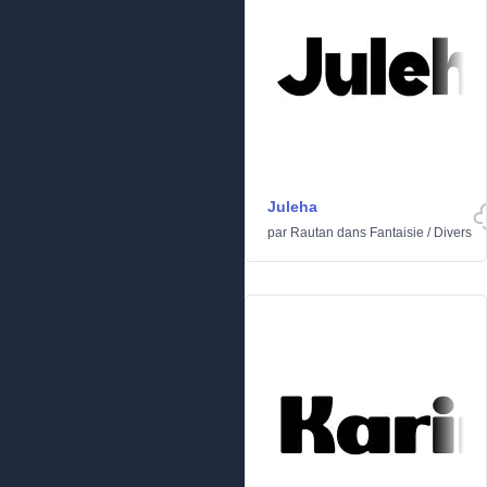
Juleha
par
Rautan
dans
Fantaisie
/
Divers