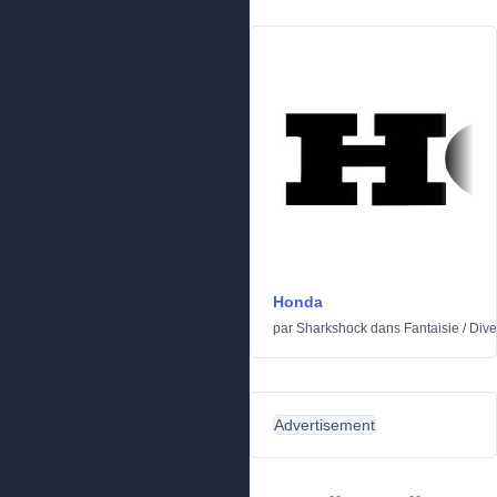
Honda
par
Sharkshock
dans
Fantaisie
/
Dive
Advertisement