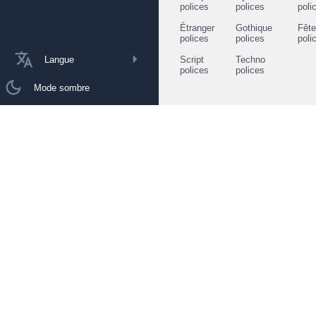
polices
polices
poli
Étranger
Gothique
Fêt
polices
polices
poli
Langue
Script
Techno
polices
polices
Mode sombre