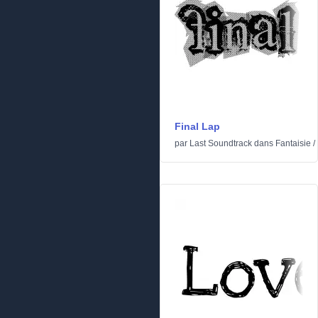
Final Lap
par
Last Soundtrack
dans
Fantaisie
/