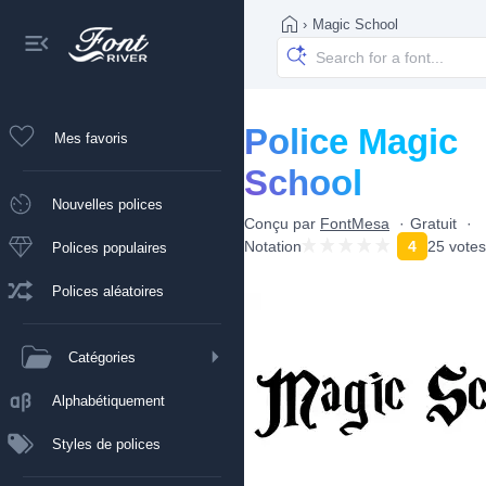
›
Magic School
Police Magic
Mes favoris
School
Nouvelles polices
Conçu par
FontMesa
Gratuit
Notation
4
25 votes
Polices populaires
Polices aléatoires
Catégories
Alphabétiquement
Styles de polices