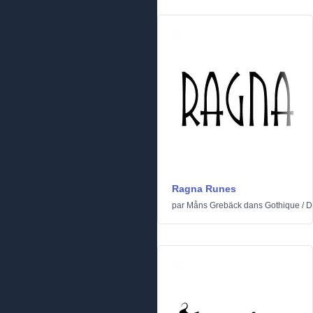
Ragna Runes
par
Måns Grebäck
dans
Gothique
/
D