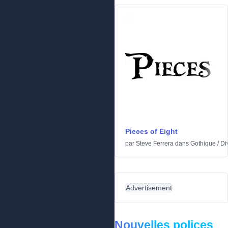
Pieces of Eight
par
Steve Ferrera
dans
Gothique
/
Di
Advertisement
Nouvelles polices