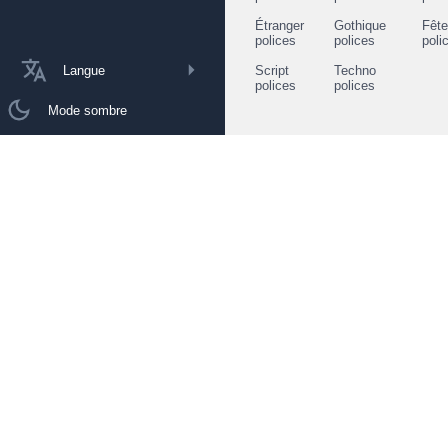
Étranger
Gothique
Fêt
polices
polices
poli
Langue
Script
Techno
polices
polices
Mode sombre