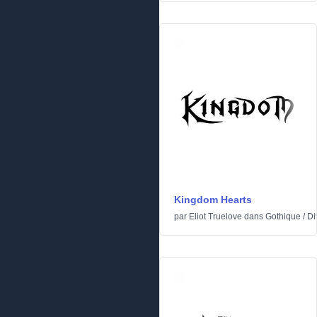
Kingdom Hearts
par
Eliot Truelove
dans
Gothique
/
Di