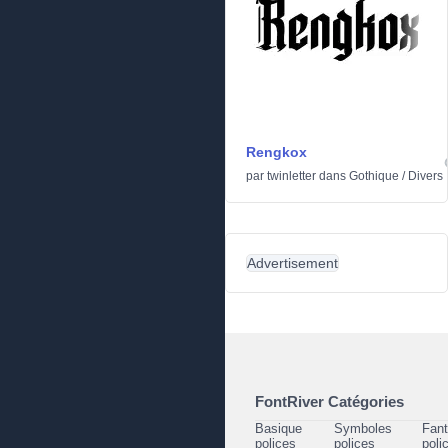
Rengkox
par
twinletter
dans
Gothique
/
Divers
Advertisement
FontRiver Catégories
Basique
Symboles
Fant
polices
polices
poli