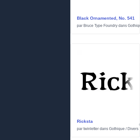
Black Ornamented, No. 541
par
Bruce Type Foundry
dans
Gothiq
Ricksta
par
twinletter
dans
Gothique
/
Divers