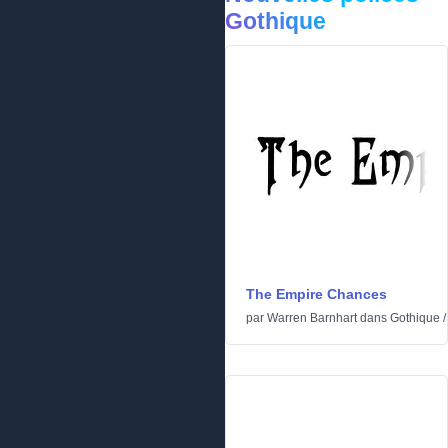
Gothique
The Empire Chances
par
Warren Barnhart
dans
Gothique