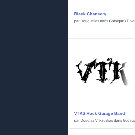
Black Chancery
par
Doug Miles
dans
Gothique
/
Dive
VTKS Rock Garage Band
par
Douglas Vitkauskas
dans
Gothiq