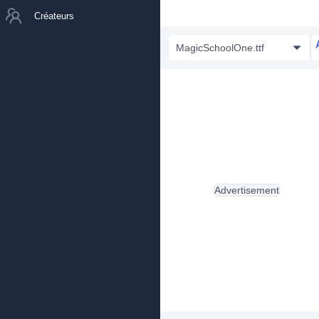
Créateurs
MagicSchoolOne.ttf
Advertisement