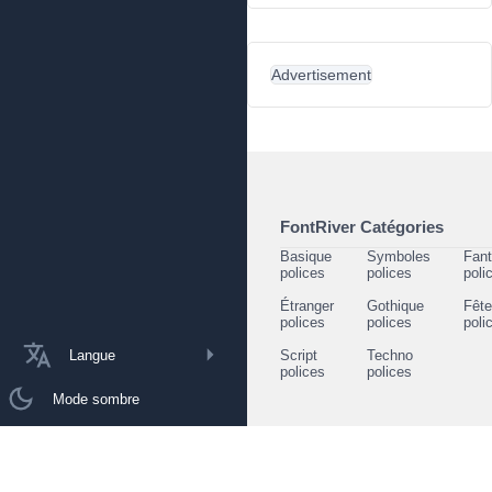
Advertisement
FontRiver Catégories
Basique
Symboles
Fant
polices
polices
poli
Étranger
Gothique
Fêt
polices
polices
poli
Langue
Script
Techno
polices
polices
Mode sombre