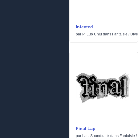
Infected
par
Pi Luo Chiu
dans
Fantaisie
/
Dive
Final Lap
par
Last Soundtrack
dans
Fantaisie
/