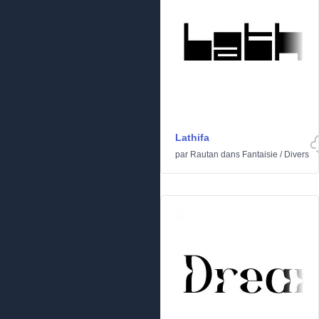
Lathifa
par
Rautan
dans
Fantaisie
/
Divers