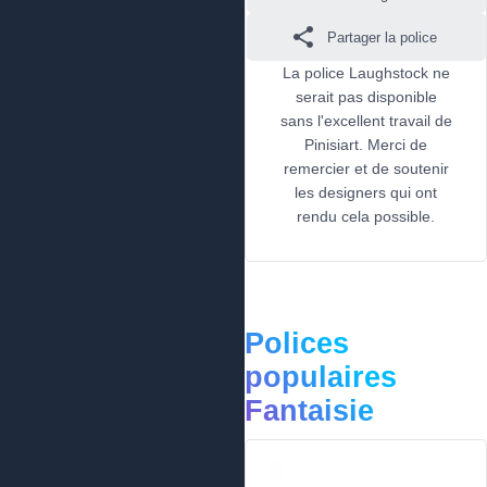
Partager la police
La police Laughstock ne
serait pas disponible
sans l'excellent travail de
Pinisiart. Merci de
remercier et de soutenir
les designers qui ont
rendu cela possible.
Polices
populaires
Fantaisie