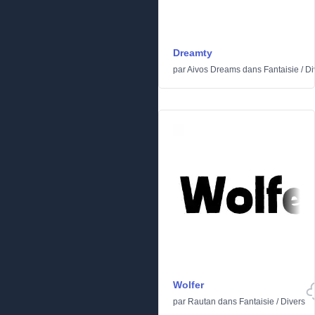
Dreamty
par
Aivos Dreams
dans
Fantaisie
/
Di
Wolfer
par
Rautan
dans
Fantaisie
/
Divers