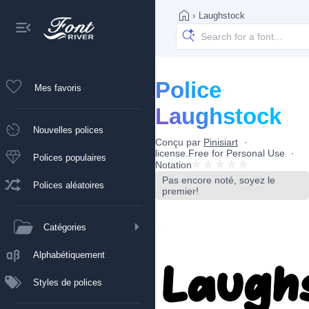
›
Laughstock
Police
Mes favoris
Laughstock
Nouvelles polices
Conçu par
Pinisiart
license.Free for Personal Use
Polices populaires
Notation
Pas encore noté, soyez le
Polices aléatoires
premier!
Catégories
Alphabétiquement
Styles de polices