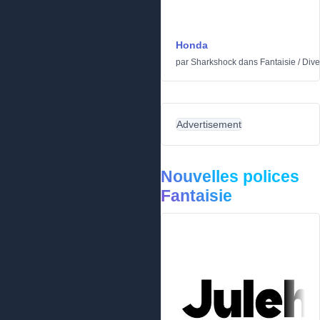
Honda
par
Sharkshock
dans
Fantaisie
/
Dive
Advertisement
Nouvelles polices
Fantaisie