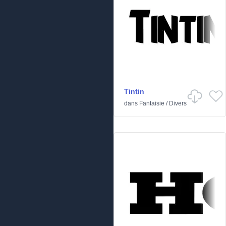
Tintin
dans
Fantaisie
/
Divers