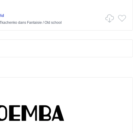
ld
 Tkachenko
dans
Fantaisie
/
Old school