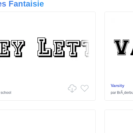
es Fantaisie
Varsity
 school
par
BrÃ¸derbu