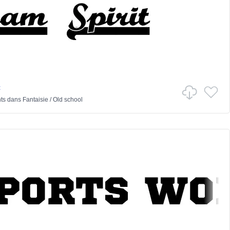
t
ts
dans
Fantaisie
/
Old school