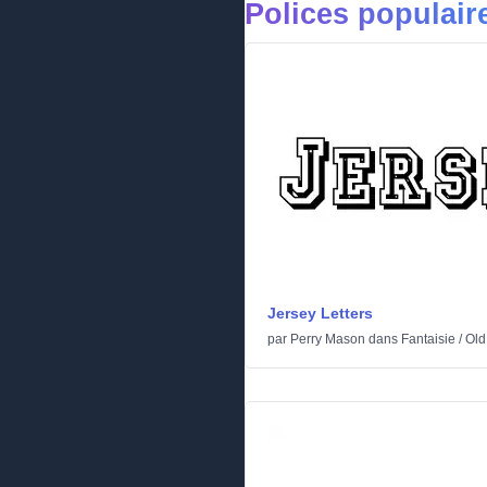
Polices populair
Jersey Letters
par
Perry Mason
dans
Fantaisie
/
Old