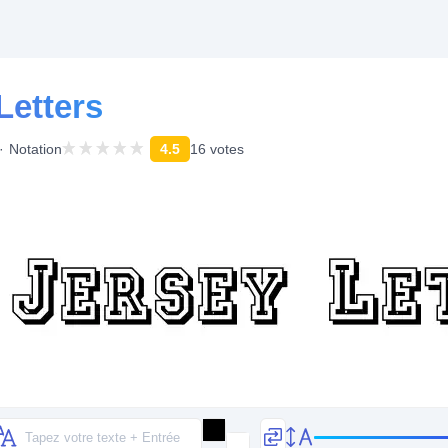
Letters
Notation
4.5
16 votes