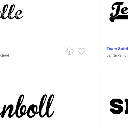
Team Spiri
school
par
Nick's Fon