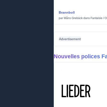
Brannboll
par
Måns Grebäck
dans
Fantaisie
/
O
Advertisement
Nouvelles polices Fa