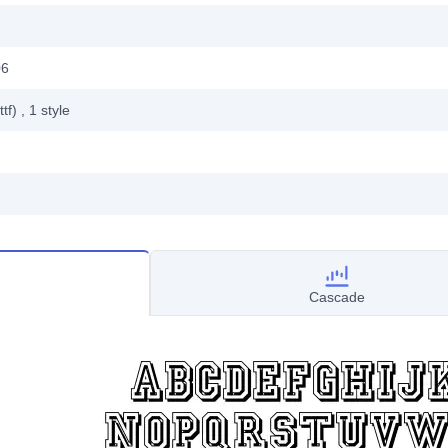
06
ttf)
, 1
style
Cascade