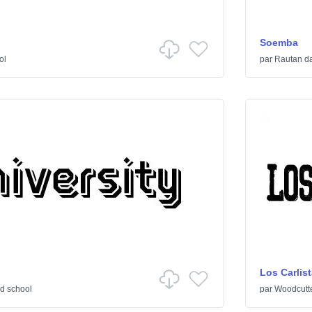
Soemba
ol
par
Rautan
d
Los Carlis
d school
par
Woodcutt