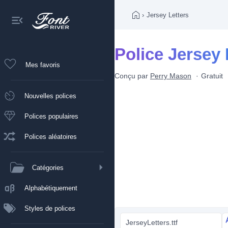
›
Jersey Letters
Police Jersey 
Mes favoris
Conçu par
Perry Mason
Gratuit
Nouvelles polices
Polices populaires
Polices aléatoires
Catégories
Alphabétiquement
Styles de polices
JerseyLetters.ttf