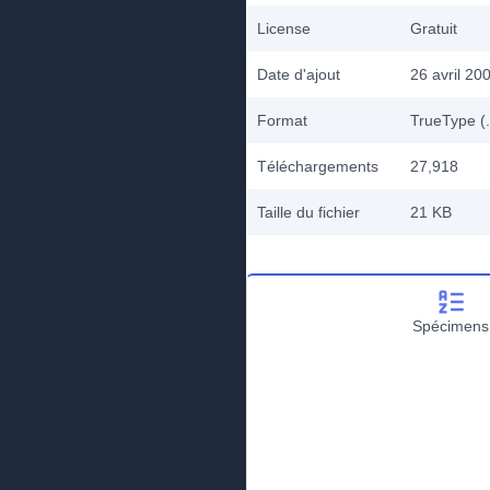
License
Gratuit
Date d'ajout
26 avril 20
Format
TrueType (.
Téléchargements
27,918
Taille du fichier
21 KB
Spécimens