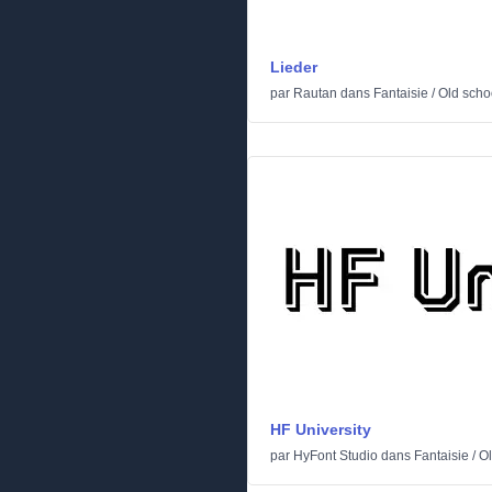
Lieder
par
Rautan
dans
Fantaisie
/
Old scho
HF University
par
HyFont Studio
dans
Fantaisie
/
Ol