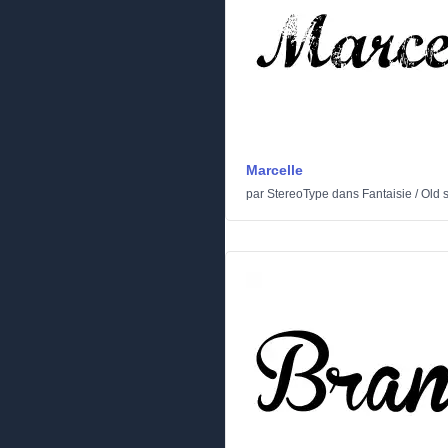
Marcelle
par
StereoType
dans
Fantaisie
/
Old 