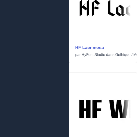
HF Lacrimosa
par
HyFont Studio
dans
Gothique
/
M