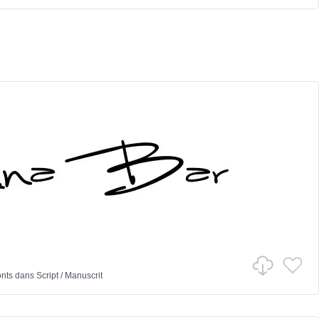
onts
dans
Script
/
Manuscrit