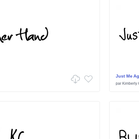
Just Me A
par
Kimberly