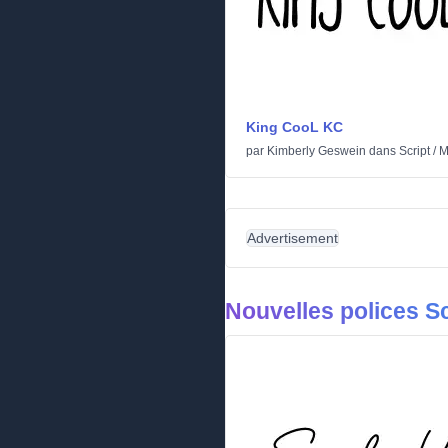
King CooL KC
par
Kimberly Geswein
dans
Script
/
M
Advertisement
Nouvelles polices Sc