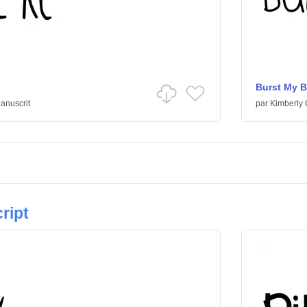
Burst My 
anuscrit
par
Kimberly
ript