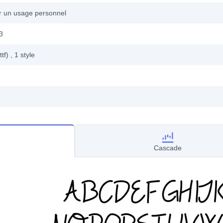
ur un usage personnel
3
ttf)
, 1
style
Cascade