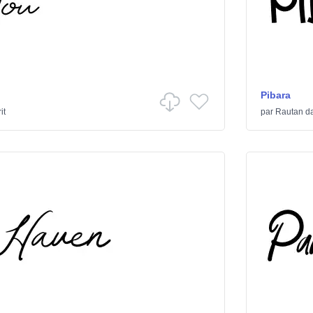
Pibara
it
par
Rautan
d