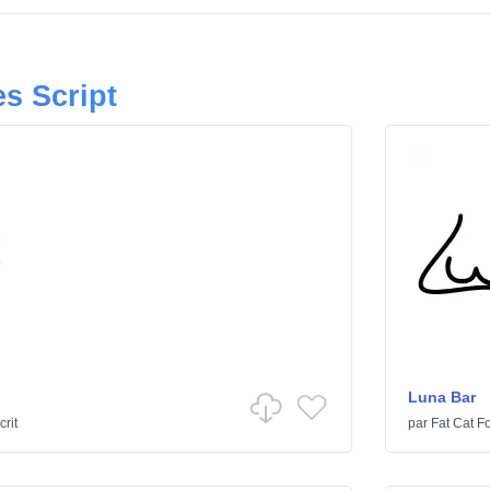
es Script
Luna Bar
rit
par
Fat Cat F