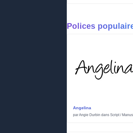
Polices populair
Angelina
par
Angie Durbin
dans
Script
/
Manusc