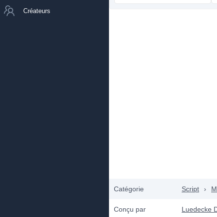
Créateurs
Catégorie
Script
›
M
Conçu par
Luedecke D