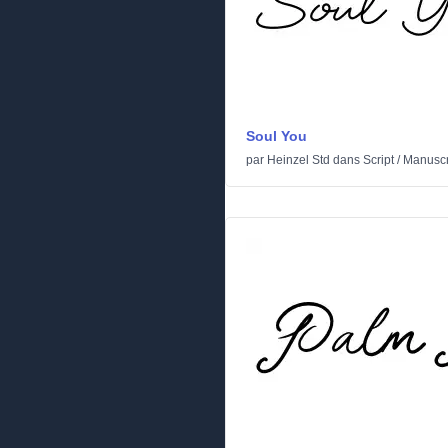
Soul You
par
Heinzel Std
dans
Script
/
Manuscr