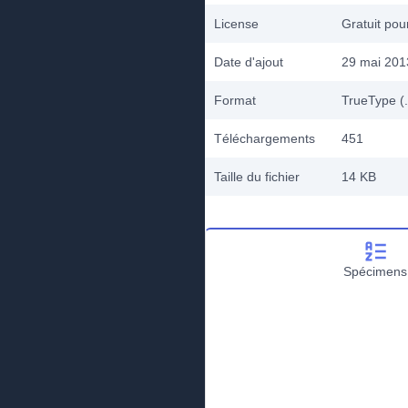
License
Gratuit po
Date d'ajout
29 mai 201
Format
TrueType (.
Téléchargements
451
Taille du fichier
14 KB
Spécimens