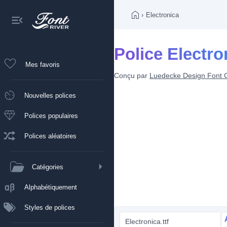
›
Electronica
Police Electro
Mes favoris
Conçu par
Luedecke Design Font 
Nouvelles polices
Polices populaires
Polices aléatoires
Catégories
Alphabétiquement
Styles de polices
Electronica.ttf