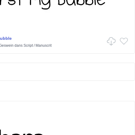
Bubble
 Geswein
dans
Script
/
Manuscrit