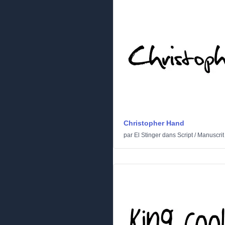
Christopher Hand
par
El Stinger
dans
Script
/
Manuscrit