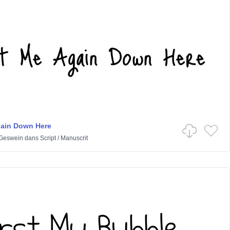
gain Down Here
 Geswein
dans
Script
/
Manuscrit