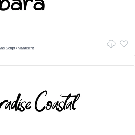
ans
Script
/
Manuscrit