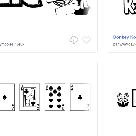
Donkey Ko
ymboles
/
Jeux
par
www.davi