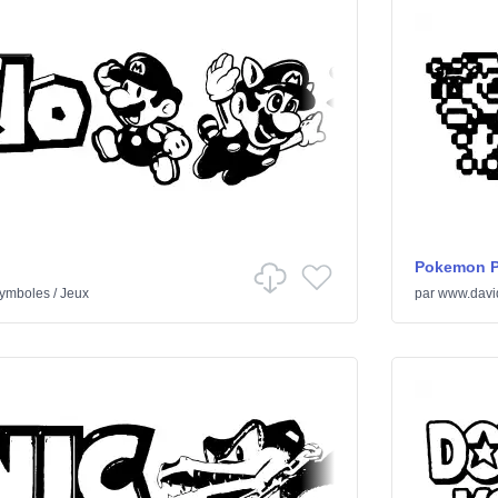
Pokemon P
ymboles
/
Jeux
par
www.davi