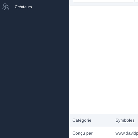
Créateurs
Catégorie
Symboles
Conçu par
www.david