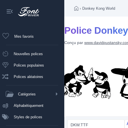
›
Donkey Kong World
Police Donke
Mes favoris
Conçu par
www.davidpustansky.c
Nouvelles polices
Polices populaires
Polices aléatoires
Catégories
Alphabétiquement
Styles de polices
DKW.TTF