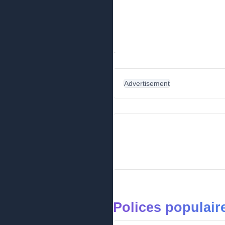
Advertisement
Polices populai