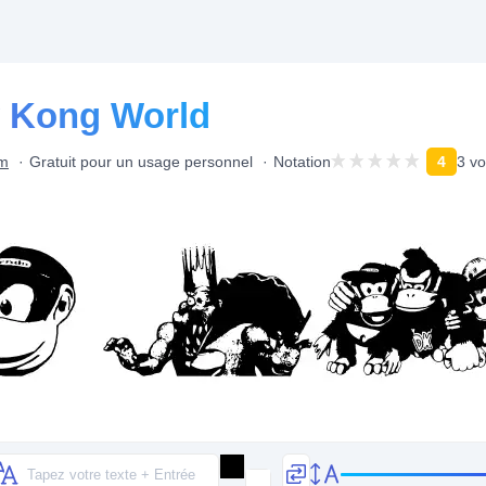
y Kong World
om
Gratuit pour un usage personnel
Notation
4
3 vo