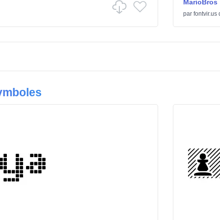
MarioBros
par
fontvir.us
Symboles