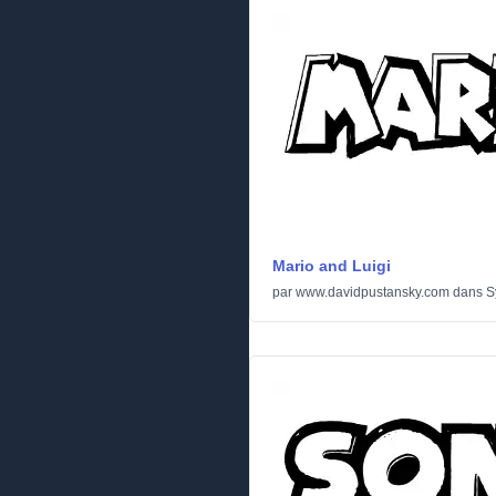
Mario and Luigi
par
www.davidpustansky.com
dans
S