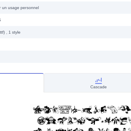
ur un usage personnel
6
ttf)
, 1
style
Cascade