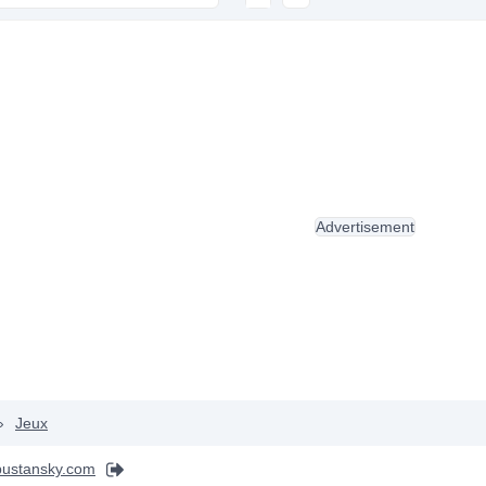
Advertisement
›
Jeux
pustansky.com