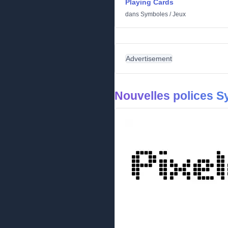
Playing Cards
dans
Symboles
/
Jeux
Advertisement
Nouvelles polices 