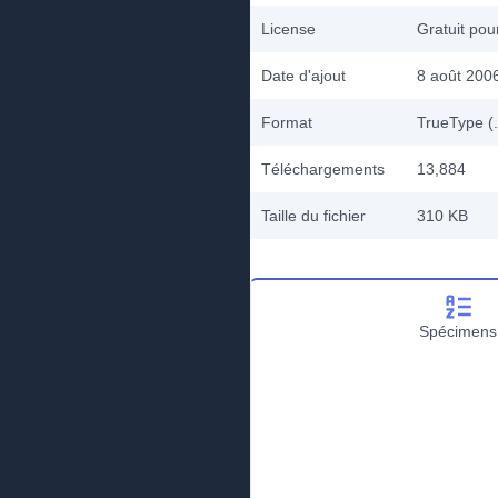
License
Gratuit po
Date d'ajout
8 août 200
Format
TrueType (.
Téléchargements
13,884
Taille du fichier
310 KB
Spécimens