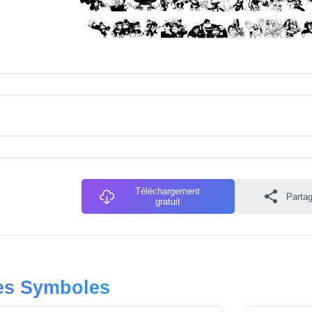
Téléchargement
Partag
gratuit
res Symboles