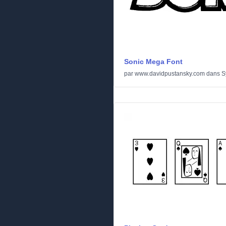
Sonic Mega Font
par
www.davidpustansky.com
dans
S