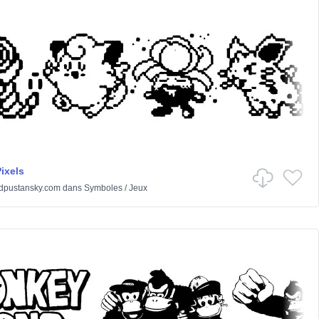
ixels
dpustansky.com
dans
Symboles
/
Jeux