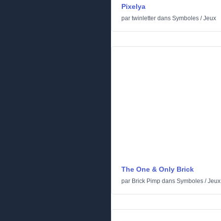
Pixelya
par
twinletter
dans
Symboles
/
Jeux
The One & Only Brick
par
Brick Pimp
dans
Symboles
/
Jeux