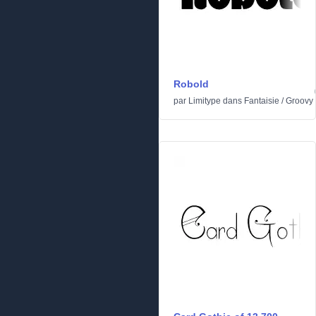
Robold
par
Limitype
dans
Fantaisie
/
Groovy