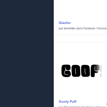
Glasfur
par
twinletter
dans
Fantaisie
/
Groovy
Goofy Puff