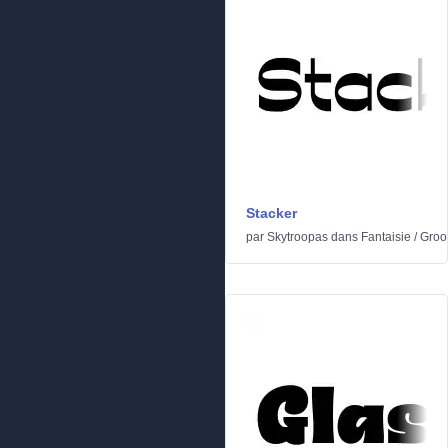
Stacker
par
Skytroopas
dans
Fantaisie
/
Groo