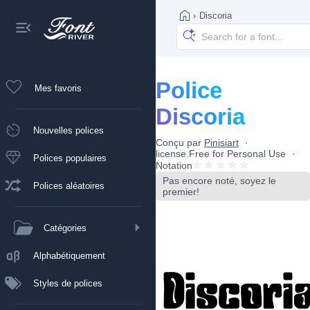
›
Discoria
Police
Mes favoris
Discoria
Nouvelles polices
Conçu par
Pinisiart
license.Free for Personal Use
Polices populaires
Notation
Pas encore noté, soyez le
Polices aléatoires
premier!
Catégories
Alphabétiquement
Styles de polices