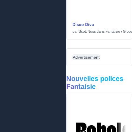
Disco Diva
par
Scott Nuss
dans
Fantaisie
/
Groo
Advertisement
Nouvelles polices
Fantaisie