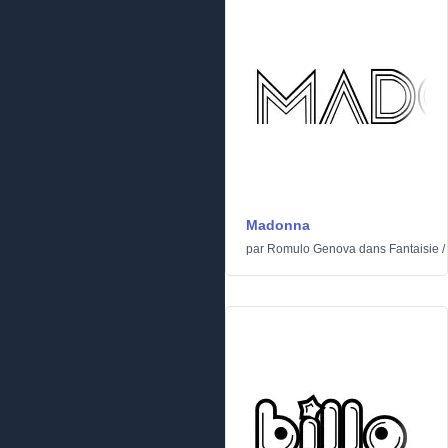
Madonna
par
Romulo Genova
dans
Fantaisie
/