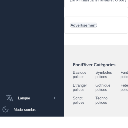
par
Pinisiart
dans
Fantaisie
/
Groovy
Advertisement
FontRiver Catégories
Basique
Symboles
Fant
polices
polices
poli
Étranger
Gothique
Fêt
polices
polices
poli
Langue
Script
Techno
polices
polices
Mode sombre