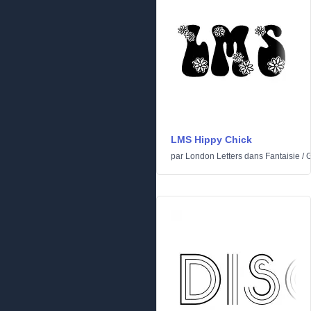
LMS Hippy Chick
par
London Letters
dans
Fantaisie
/
G