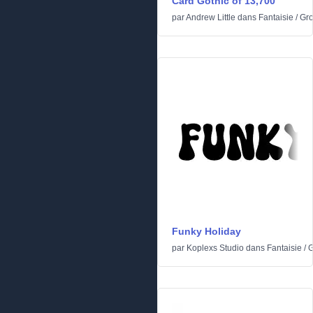
Card Gothic of 13,700
par
Andrew Little
dans
Fantaisie
/
Gr
Funky Holiday
par
Koplexs Studio
dans
Fantaisie
/
G