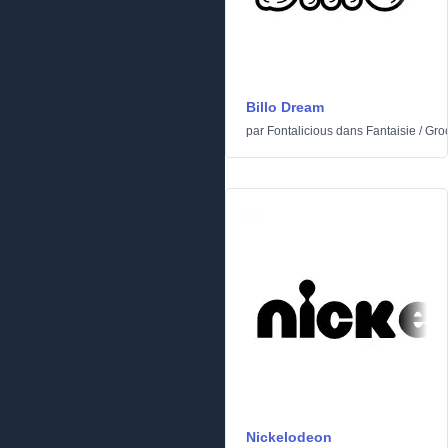
Billo Dream
par
Fontalicious
dans
Fantaisie
/
Gro
Nickelodeon