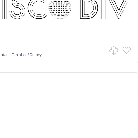
s
dans
Fantaisie
/
Groovy