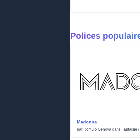
Polices populair
Madonna
par
Romulo Genova
dans
Fantaisie
/