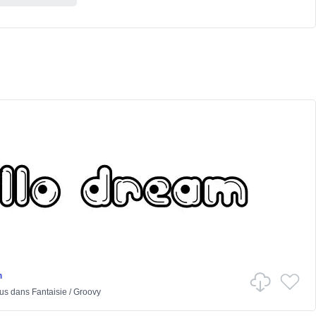
m
ous
dans
Fantaisie
/
Groovy