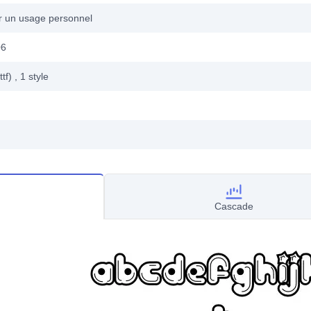
ur un usage personnel
06
ttf)
, 1
style
Cascade