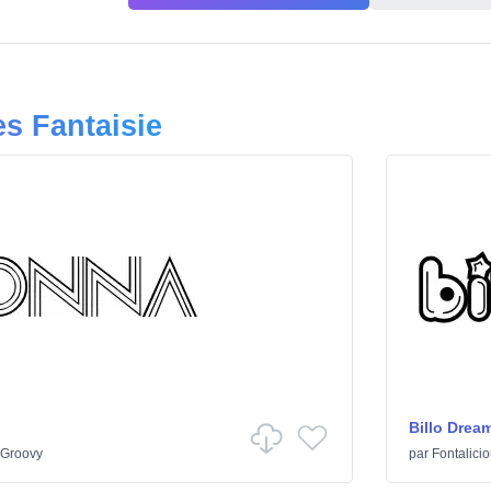
es Fantaisie
Billo Drea
Groovy
par
Fontalici