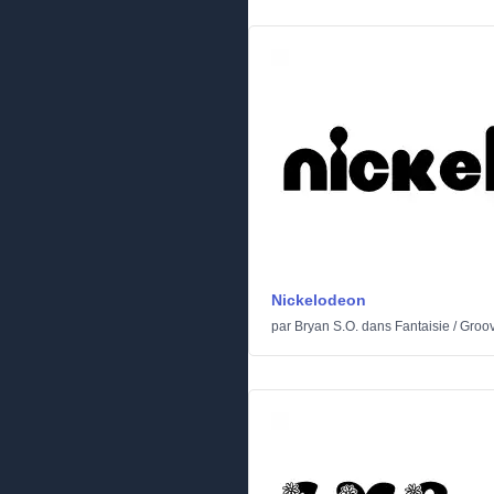
Nickelodeon
par
Bryan S.O.
dans
Fantaisie
/
Groo