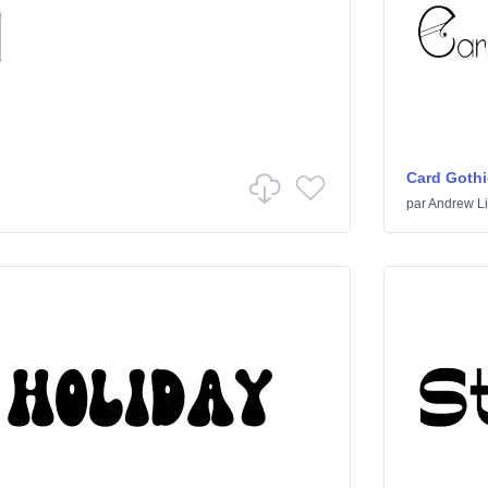
Card Gothi
par
Andrew Lit