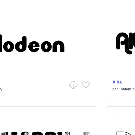
Alba
vy
par
Fontalici