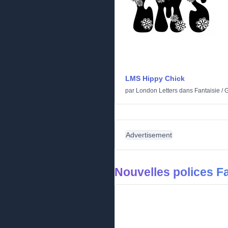
LMS Hippy Chick
par
London Letters
dans
Fantaisie
/
G
Advertisement
Nouvelles polices Fa