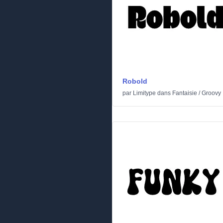
Robold
par
Limitype
dans
Fantaisie
/
Groovy