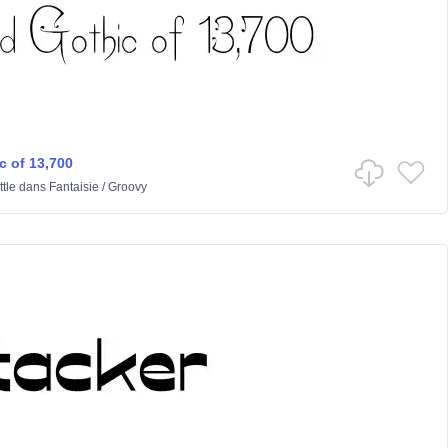
c of 13,700
tle
dans
Fantaisie
/
Groovy