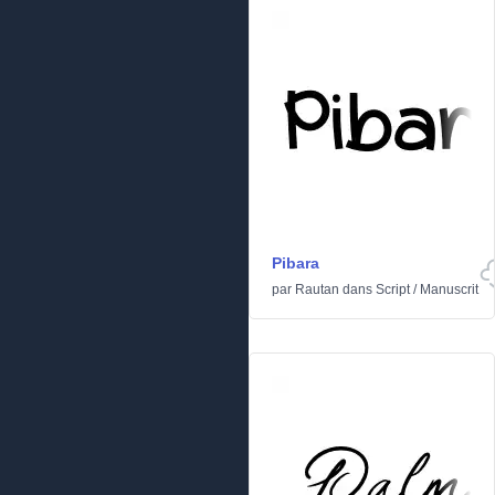
Pibara
par
Rautan
dans
Script
/
Manuscrit