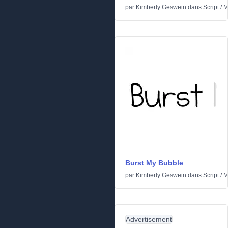
par
Kimberly Geswein
dans
Script
/
M
Burst My Bubble
par
Kimberly Geswein
dans
Script
/
M
Advertisement