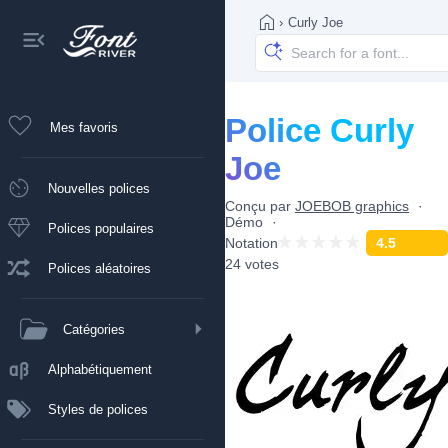
›
Curly Joe
Police Curly
Mes favoris
Joe
Nouvelles polices
Conçu par
JOEBOB graphics
Démo
Polices populaires
Notation
4.5
24 votes
Polices aléatoires
Catégories
Alphabétiquement
Styles de polices