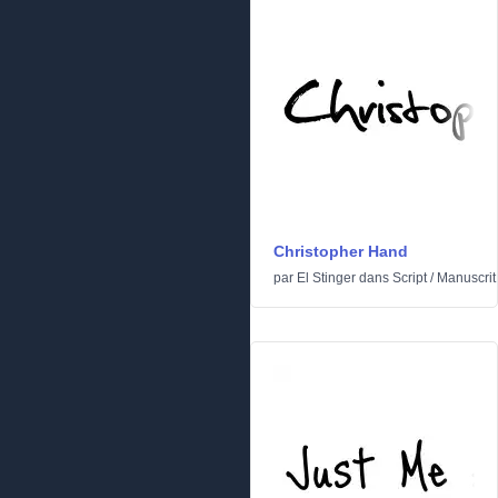
Christopher Hand
par
El Stinger
dans
Script
/
Manuscrit