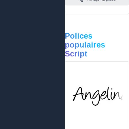
Polices
populaires
Script