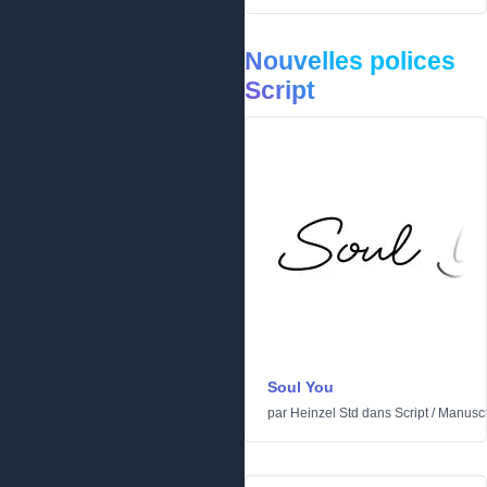
Nouvelles polices
Script
Soul You
par
Heinzel Std
dans
Script
/
Manuscr