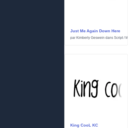
Just Me Again Down Here
par
Kimberly Geswein
dans
Script
/
M
King CooL KC