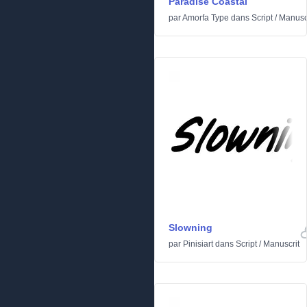
Paradise Coastal
par
Amorfa Type
dans
Script
/
Manusc
Slowning
par
Pinisiart
dans
Script
/
Manuscrit