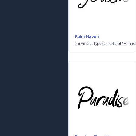
Palm Haven
par
Amorfa Type
dans
Script
/
Manusc