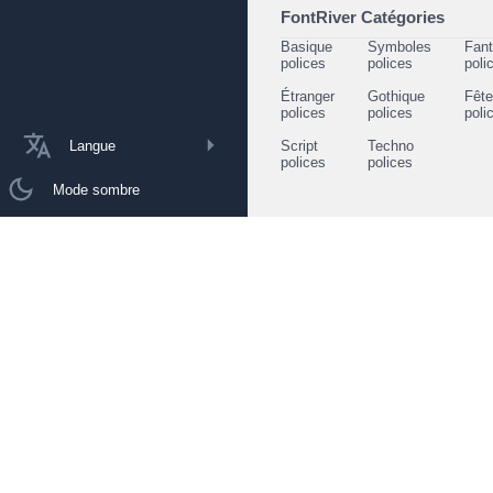
FontRiver Catégories
Basique
Symboles
Fant
polices
polices
poli
Étranger
Gothique
Fêt
polices
polices
poli
Langue
Script
Techno
polices
polices
Mode sombre