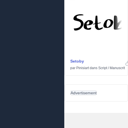
Setoby
par
Pinisiart
dans
Script
/
Manuscrit
Advertisement