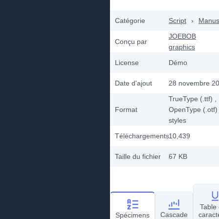
Catégorie
Script
›
Manusc
JOEBOB
Conçu par
graphics
License
Démo
Date d'ajout
28 novembre 2
TrueType (.ttf)
,
Format
OpenType (.otf)
styles
Téléchargements
10,439
Taille du fichier
67 KB
Table
Cascade
caract
Spécimens