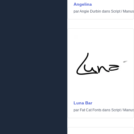
Angelina
par
Angie Durbin
dans
Script
/
Manusc
Luna Bar
par
Fat Cat Fonts
dans
Script
/
Manusc