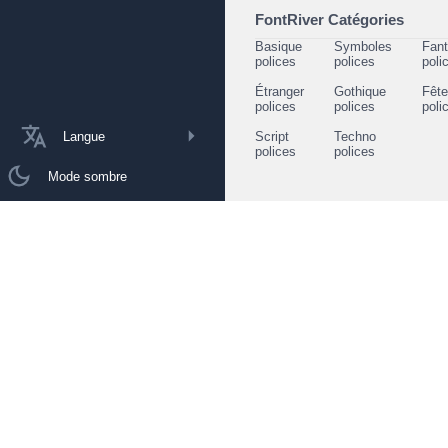
FontRiver Catégories
Basique
Symboles
Fant
polices
polices
poli
Étranger
Gothique
Fêt
polices
polices
poli
Langue
Script
Techno
polices
polices
Mode sombre