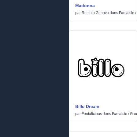
Madonna
par
Romulo Genova
dans
Fantaisie
/
Billo Dream
par
Fontalicious
dans
Fantaisie
/
Gro