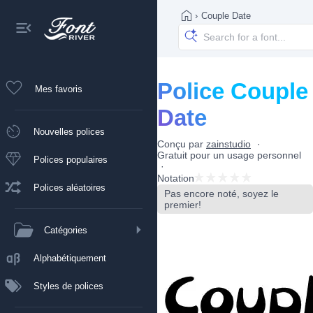
›
Couple Date
Police Couple
Mes favoris
Date
Nouvelles polices
Conçu par
zainstudio
Gratuit pour un usage personnel
Polices populaires
Notation
Polices aléatoires
Pas encore noté, soyez le
premier!
Catégories
Alphabétiquement
Styles de polices