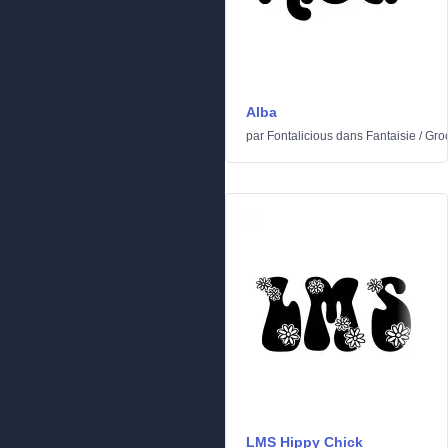
Alba
par
Fontalicious
dans
Fantaisie
/
Gro
LMS Hippy Chick