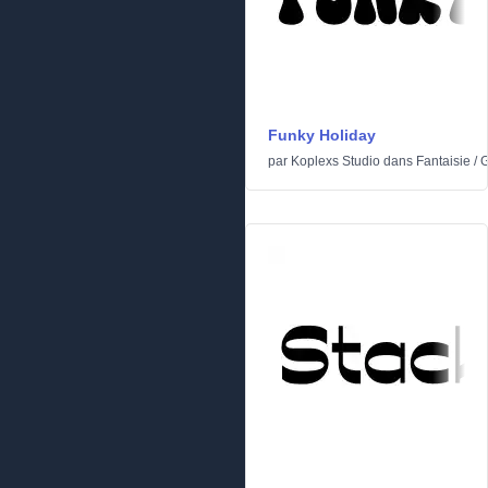
Funky Holiday
par
Koplexs Studio
dans
Fantaisie
/
G