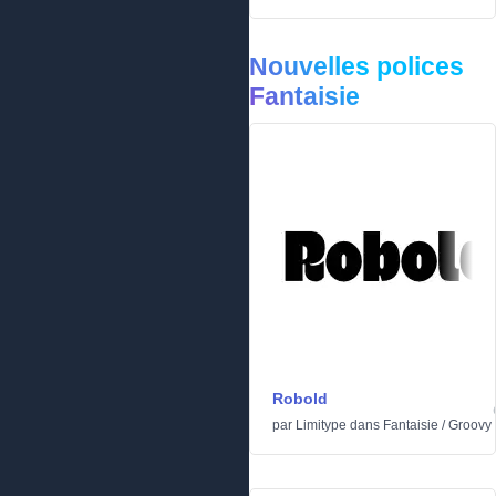
Nouvelles polices
Fantaisie
Robold
par
Limitype
dans
Fantaisie
/
Groovy