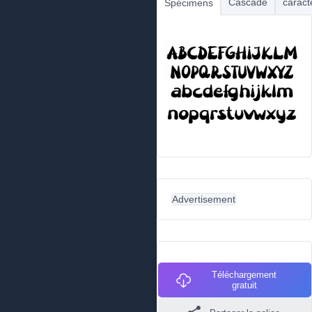
Cascade
caract
Spécimens
Advertisement
Téléchargement
gratuit