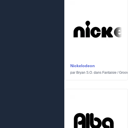
Nickelodeon
par
Bryan S.O.
dans
Fantaisie
/
Groo