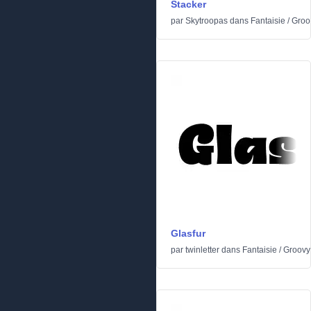
Stacker
par
Skytroopas
dans
Fantaisie
/
Groo
Glasfur
par
twinletter
dans
Fantaisie
/
Groovy