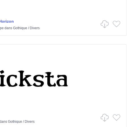
Horizon
ype
dans
Gothique
/
Divers
dans
Gothique
/
Divers