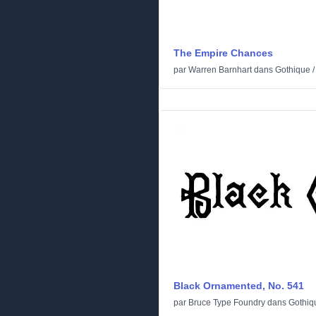
The Empire Chances
par
Warren Barnhart
dans
Gothique
Black Ornamented, No. 541
par
Bruce Type Foundry
dans
Gothiq