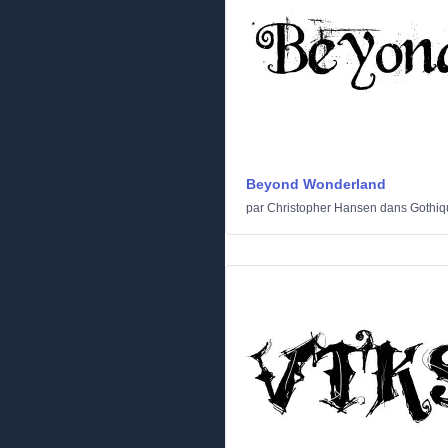
Beyond Wonderland
par
Christopher Hansen
dans
Gothiq