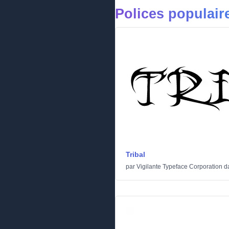
Polices populair
Tribal
par
Vigilante Typeface Corporation
d