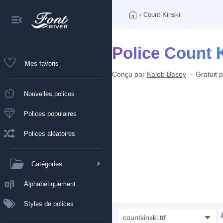
›
Count Kinski
Police Count 
Mes favoris
Conçu par
Kaleb Basey
Gratuit 
Nouvelles polices
Polices populaires
Polices aléatoires
Catégories
Alphabétiquement
Styles de polices
countkinski.ttf