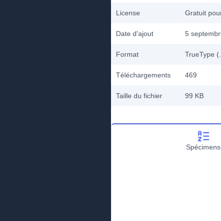
License
Gratuit po
Date d'ajout
5 septembr
Format
TrueType (.
Téléchargements
469
Taille du fichier
99 KB
Spécimens