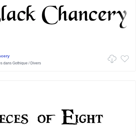
ncery
es
dans
Gothique
/
Divers