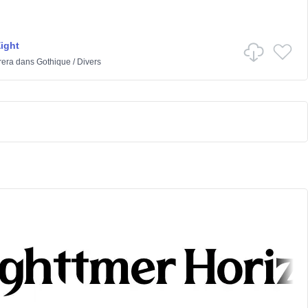
Eight
rera
dans
Gothique
/
Divers