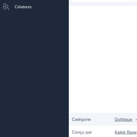
Créateurs
Catégorie
Gothique
›
Conçu par
Kaleb Base