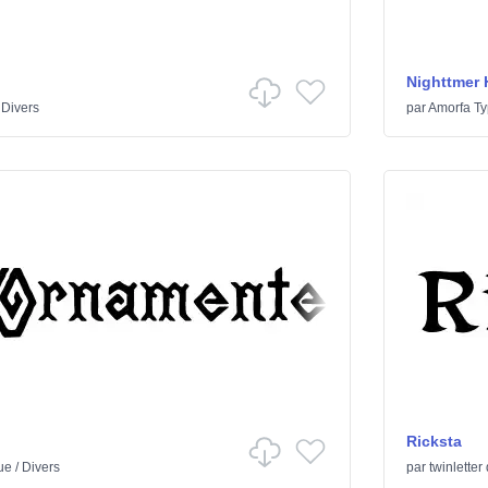
Nighttmer 
/
Divers
par
Amorfa T
Ricksta
ue
/
Divers
par
twinletter