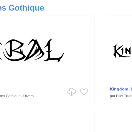
es Gothique
Kingdom H
ans
Gothique
/
Divers
par
Eliot True