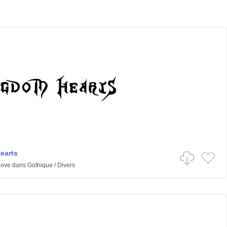
earts
love
dans
Gothique
/
Divers