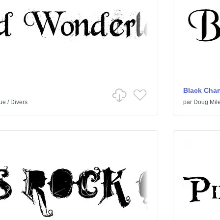
Black Cha
ue
/
Divers
par
Doug Mil