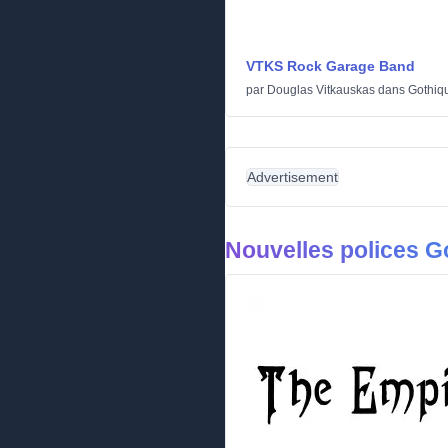
VTKS Rock Garage Band
par
Douglas Vitkauskas
dans
Gothiq
Advertisement
Nouvelles polices G