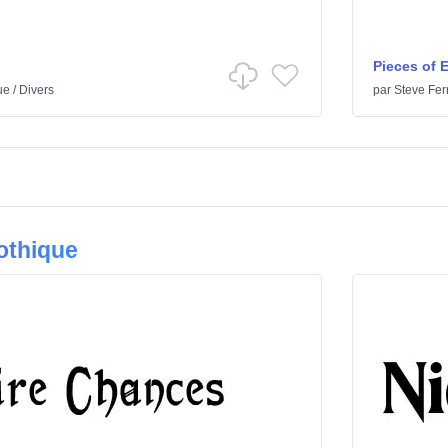
Pieces of 
ue
/
Divers
par
Steve Fer
othique