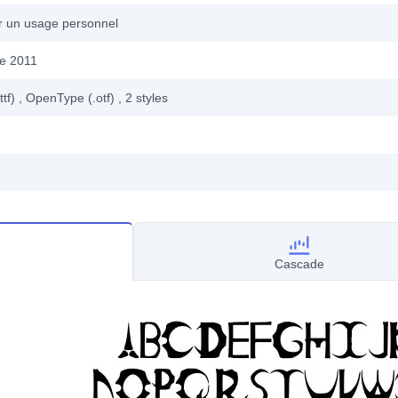
ur un usage personnel
e 2011
ttf)
, OpenType (.otf)
, 2
styles
Cascade