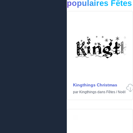
populaires Fêtes
Kingthings Christmas
par
Kingthings
dans
Fêtes
/
Noël