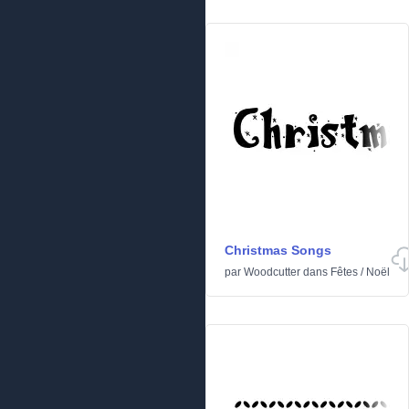
Christmas Songs
par
Woodcutter
dans
Fêtes
/
Noël