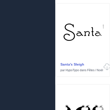
Santa's Sleigh
par
HypoTypo
dans
Fêtes
/
Noël