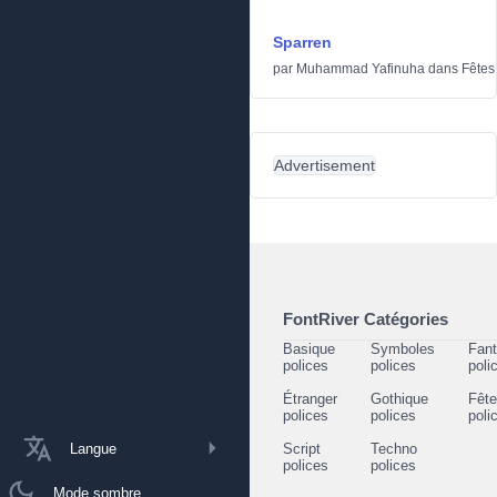
Sparren
par
Muhammad Yafinuha
dans
Fêtes
Advertisement
FontRiver Catégories
Basique
Symboles
Fant
polices
polices
poli
Étranger
Gothique
Fêt
polices
polices
poli
Langue
Script
Techno
polices
polices
Mode sombre