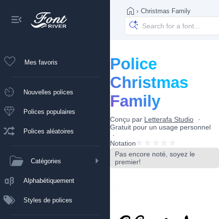
›
Christmas Family
Police
Mes favoris
Christmas
Nouvelles polices
Family
Polices populaires
Conçu par
Letterafa Studio
Gratuit pour un usage personnel
Polices aléatoires
Notation
Pas encore noté, soyez le
Catégories
premier!
Alphabétiquement
Styles de polices