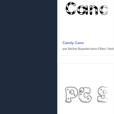
Candy Cane
par
Michel Bujardet
dans
Fêtes
/
Noë