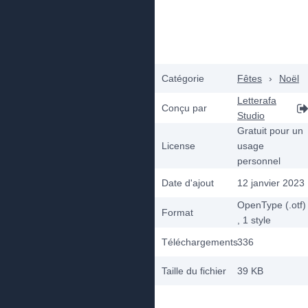
Catégorie
Fêtes
›
Noël
Letterafa
Conçu par
Studio
Gratuit pour un
License
usage
personnel
Date d'ajout
12 janvier 2023
OpenType (.otf)
Format
, 1
style
Téléchargements
336
Taille du fichier
39 KB