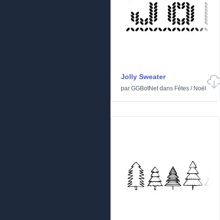
Jolly Sweater
par
GGBotNet
dans
Fêtes
/
Noël