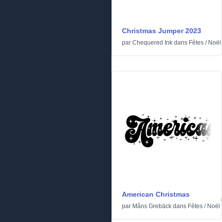
Christmas Jumper 2023
par
Chequered Ink
dans
Fêtes
/
Noël
American Christmas
par
Måns Grebäck
dans
Fêtes
/
Noël