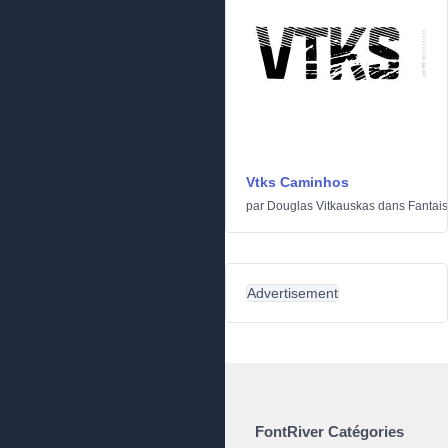
Vtks Caminhos
par
Douglas Vitkauskas
dans
Fantais
Advertisement
FontRiver Catégories