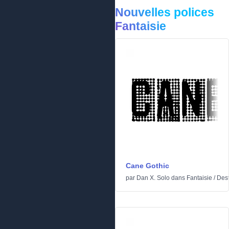
Nouvelles polices
Fantaisie
Cane Gothic
par
Dan X. Solo
dans
Fantaisie
/
Dest