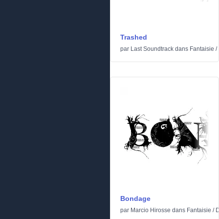
Trashed
par
Last Soundtrack
dans
Fantaisie
/
Bondage
par
Marcio Hirosse
dans
Fantaisie
/
D