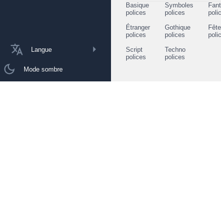
Basique
Symboles
Fant
polices
polices
poli
Étranger
Gothique
Fêt
polices
polices
poli
Langue
Script
Techno
polices
polices
Mode sombre