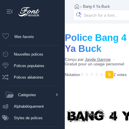
›
Bang 4 Ya Buck
Police Bang 4
Mes favoris
Ya Buck
Nouvelles polices
Conçu par
Jayde Garrow
Gratuit pour un usage personnel
Polices populaires
Notation
5
2 votes
Polices aléatoires
Catégories
Alphabétiquement
Styles de polices