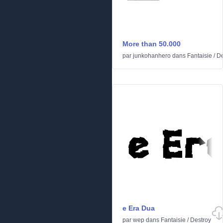
More than 50.000
par
junkohanhero
dans
Fantaisie
/
De
e Era Dua
par
wep
dans
Fantaisie
/
Destroy