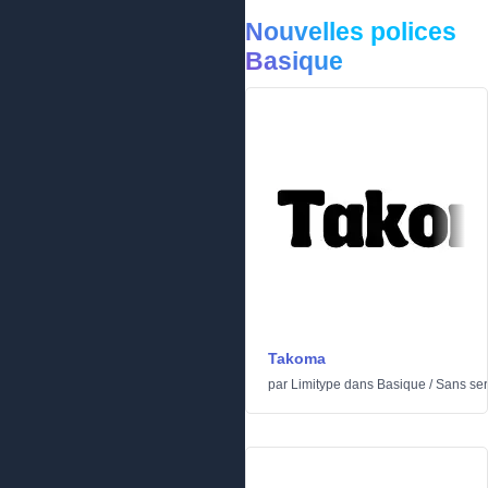
Nouvelles polices
Basique
Takoma
par
Limitype
dans
Basique
/
Sans ser