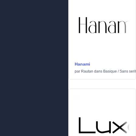
Hanami
par
Rautan
dans
Basique
/
Sans serif