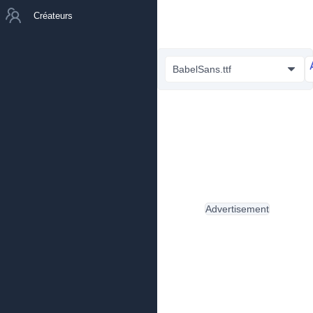
Créateurs
BabelSans.ttf
Advertisement