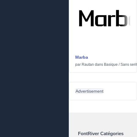
Marba
par
Rautan
dans
Basique
/
Sans serif
Advertisement
FontRiver Catégories