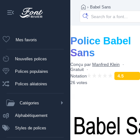
›
Babel Sans
Police Babel
Mes favoris
Sans
Nouvelles polices
Conçu par
Manfred Klein
Gratuit
Polices populaires
Notation
4.5
26 votes
Polices aléatoires
Catégories
Alphabétiquement
Styles de polices