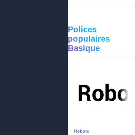
Polices
populaires
Basique
Roboto