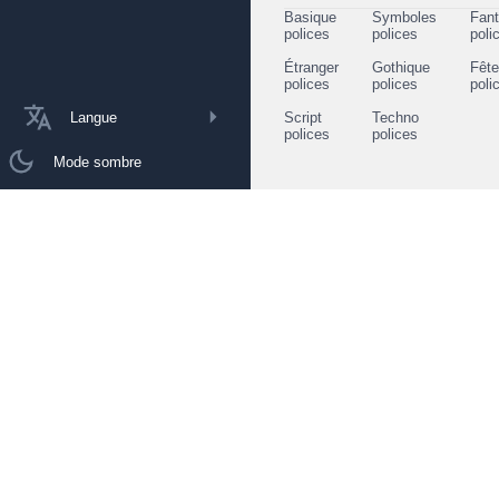
Basique
Symboles
Fant
polices
polices
poli
Étranger
Gothique
Fêt
polices
polices
poli
Langue
Script
Techno
polices
polices
Mode sombre