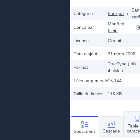
San
Catégorie
Basique
›
serif
Manfred
Conçu par
Klein
License
Gratuit
Date d'ajout
31 mars 2006
TrueType (.ttf)
,
Format
4
styles
Téléchargements
15,144
Taille du fichier
118 KB
Table
Cascade
caract
Spécimens