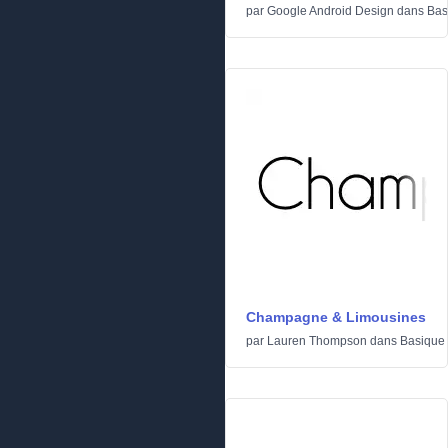
par
Google Android Design
dans
Bas
Champagne & Limousines
par
Lauren Thompson
dans
Basique