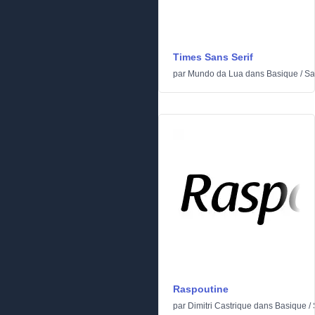
Times Sans Serif
par
Mundo da Lua
dans
Basique
/
Sa
Raspoutine
par
Dimitri Castrique
dans
Basique
/