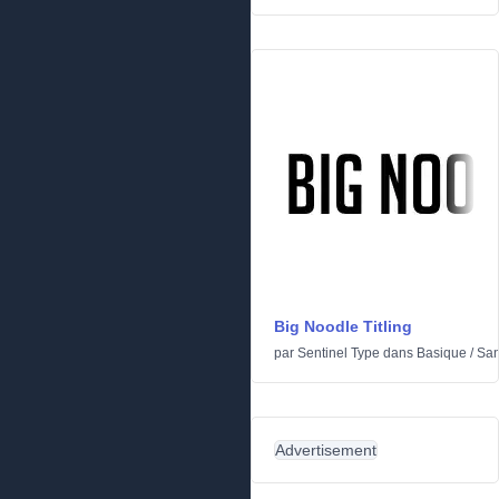
Big Noodle Titling
par
Sentinel Type
dans
Basique
/
San
Advertisement