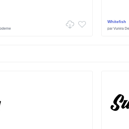
Whitefish
oderne
par
Vunira De