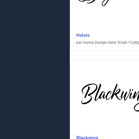
Hafala
par
Vunira Design
dans
Script
/
Calli
Blackwing