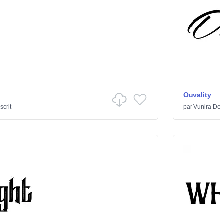
Ouvality
crit
par
Vunira De