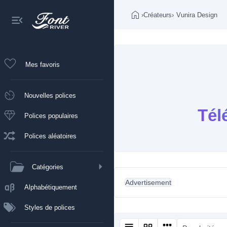
›
Créateurs
›
Vunira Design
Mes favoris
Nouvelles polices
Tél
Polices populaires
Polices aléatoires
Catégories
Advertisement
Alphabétiquement
Styles de polices