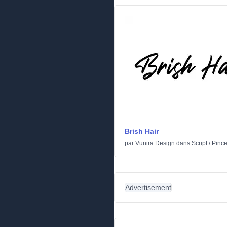
Brish Hair
par
Vunira Design
dans
Script
/
Pinc
Advertisement