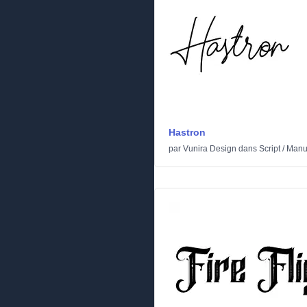
Hastron
par
Vunira Design
dans
Script
/
Manus