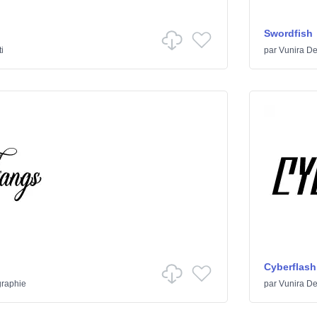
Swordfish
ti
par
Vunira De
Cyberflash
graphie
par
Vunira De