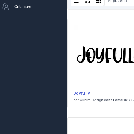
Popularité
Créateurs
Joyfully
par
Vunira Design
dans
Fantaisie
/
C