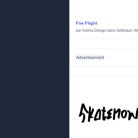
Fire Flight
par
Vunira Design
dans
Gothique
/
M
Advertisement