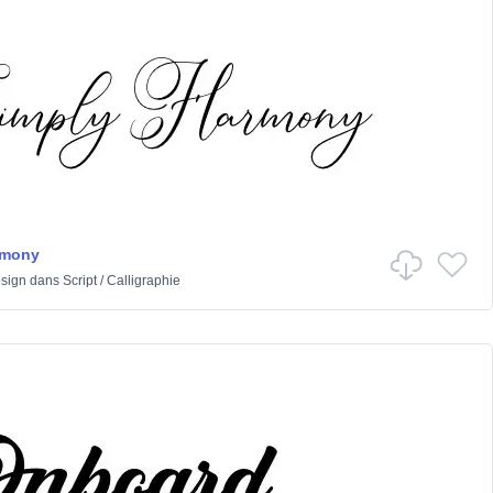
rmony
sign
dans
Script
/
Calligraphie