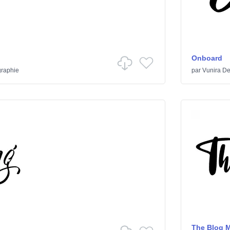
Onboard
graphie
par
Vunira De
The Blog 