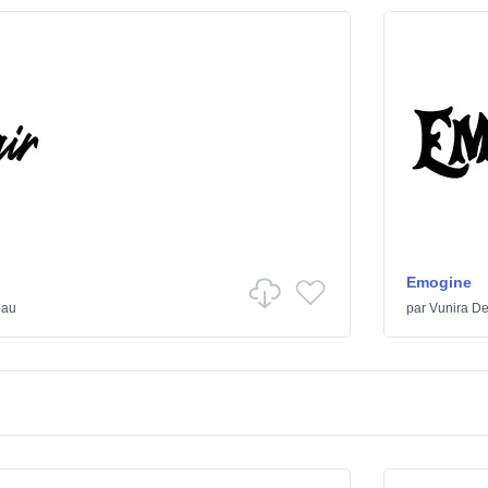
Emogine
eau
par
Vunira De