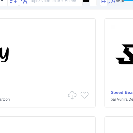
56pt
Speed Bea
artoon
par
Vunira De