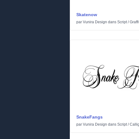
Skatenow
par
Vunira Design
dans
Script
/
Graffi
SnakeFangs
par
Vunira Design
dans
Script
/
Calli