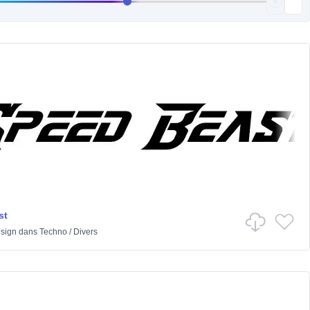
st
sign
dans
Techno
/
Divers