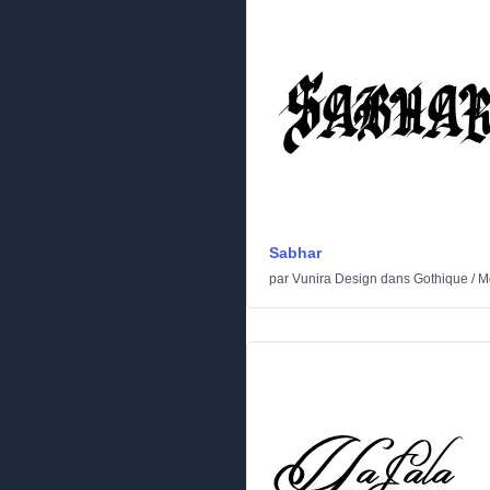
Sabhar
par
Vunira Design
dans
Gothique
/
M