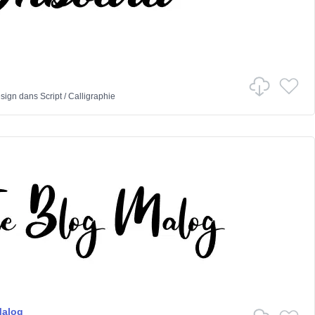
sign
dans
Script
/
Calligraphie
Malog