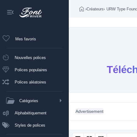
›
Créateurs
›
URW Type Found
Mes favoris
Nouvelles polices
Téléc
Polices populaires
Polices aléatoires
Catégories
Advertisement
Alphabétiquement
Styles de polices