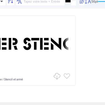
56pt
ie
/
Stencil et armé