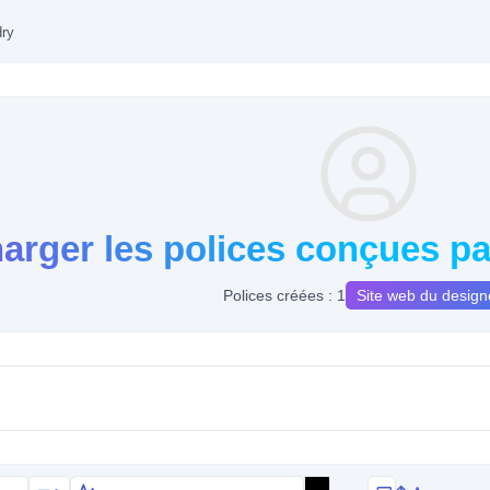
ry
harger les polices conçues 
Polices créées : 1
Site web du design