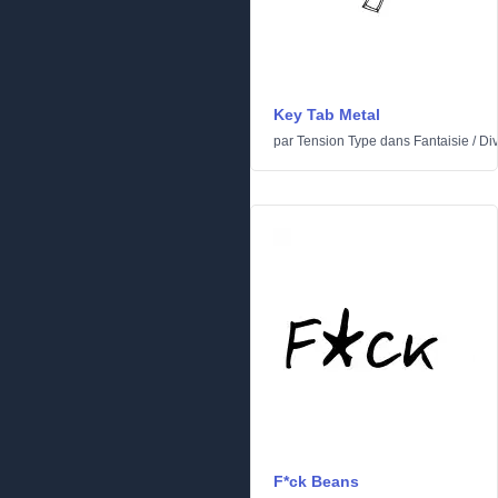
Key Tab Metal
par
Tension Type
dans
Fantaisie
/
Di
F*ck Beans