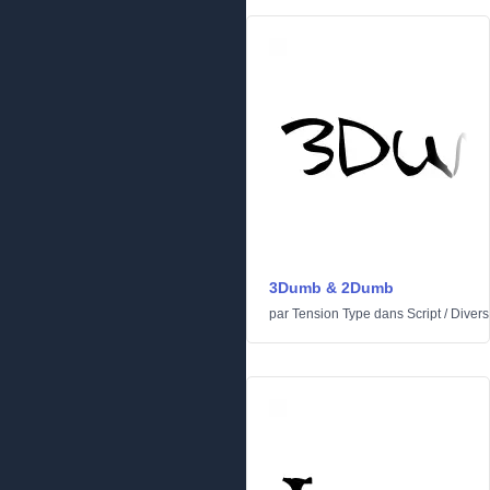
3Dumb & 2Dumb
par
Tension Type
dans
Script
/
Divers