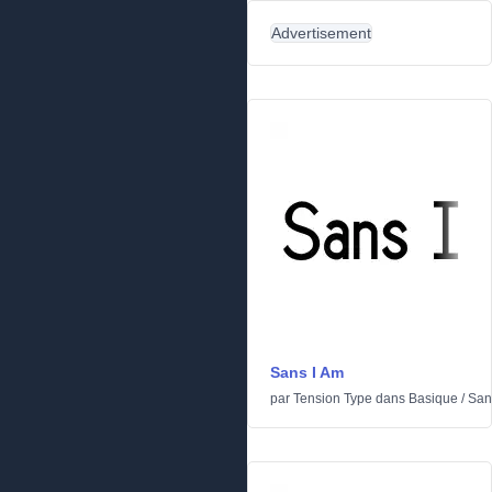
Advertisement
Sans I Am
par
Tension Type
dans
Basique
/
Sans