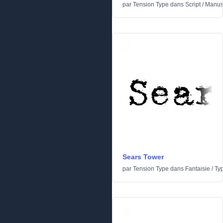
par
Tension Type
dans
Script
/
Manusc
Sears Tower
par
Tension Type
dans
Fantaisie
/
Typ