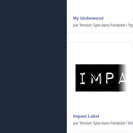
My Underwood
par
Tension Type
dans
Fantaisie
/
Typ
Impact Label
par
Tension Type
dans
Fantaisie
/
Dé