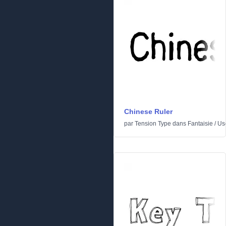
Chinese Ruler
par
Tension Type
dans
Fantaisie
/
Us