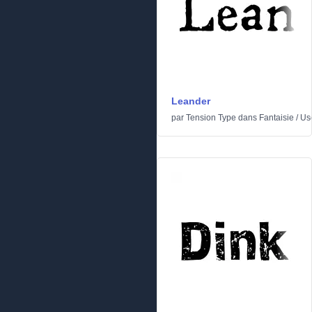
Leander
par
Tension Type
dans
Fantaisie
/
Us