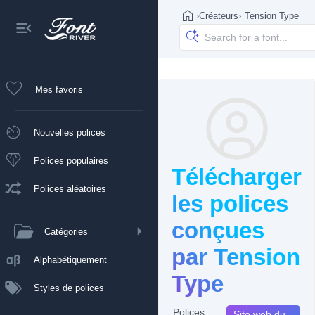
›
Créateurs
›
Tension Type
Mes favoris
Nouvelles polices
Polices populaires
Télécharger
Polices aléatoires
les polices
conçues
Catégories
par Tension
Alphabétiquement
Type
Styles de polices
Polices
Site web du