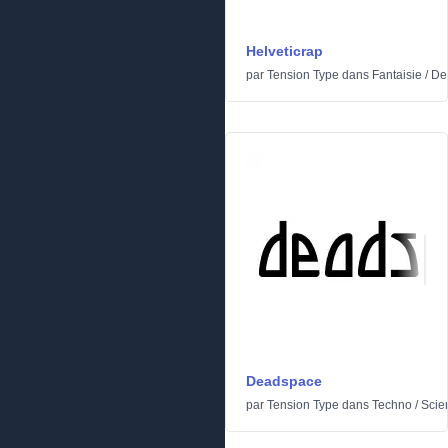
Helveticrap
par
Tension Type
dans
Fantaisie
/
De
Deadspace
par
Tension Type
dans
Techno
/
Scien