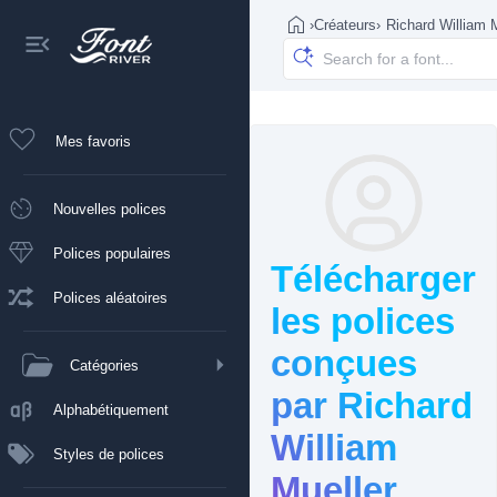
›
Créateurs
›
Richard William 
Mes favoris
Nouvelles polices
Polices populaires
Télécharger
Polices aléatoires
les polices
conçues
Catégories
par Richard
Alphabétiquement
William
Styles de polices
Mueller