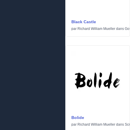
Black Castle
par
Richard William Mueller
dans
Go
Bolide
par
Richard William Mueller
dans
Scr