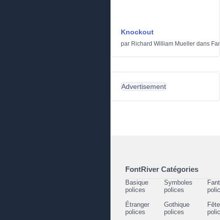
Knockout
par
Richard William Mueller
dans
Fan
Advertisement
FontRiver Catégories
Basique
Symboles
Fant
polices
polices
poli
Étranger
Gothique
Fêt
polices
polices
poli