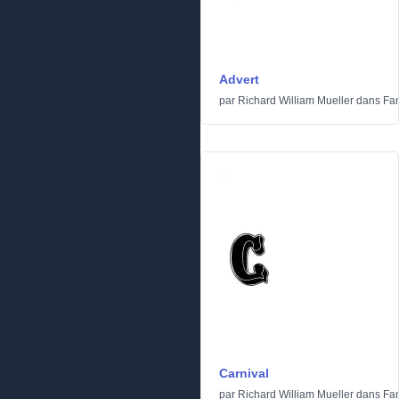
Advert
par
Richard William Mueller
dans
Fan
Carnival
par
Richard William Mueller
dans
Fan