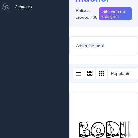
Créateurs
Polices
Site web du
designer
créées : 35
Advertisement
Popularité