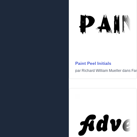
Paint Peel Initials
par
Richard William Mueller
dans
Fan