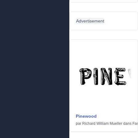
Advertisement
Pinewood
par
Richard William Mueller
dans
Fan