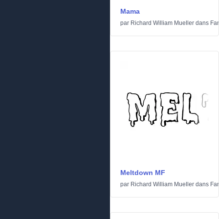
Mama
par
Richard William Mueller
dans
Fan
Meltdown MF
par
Richard William Mueller
dans
Fan