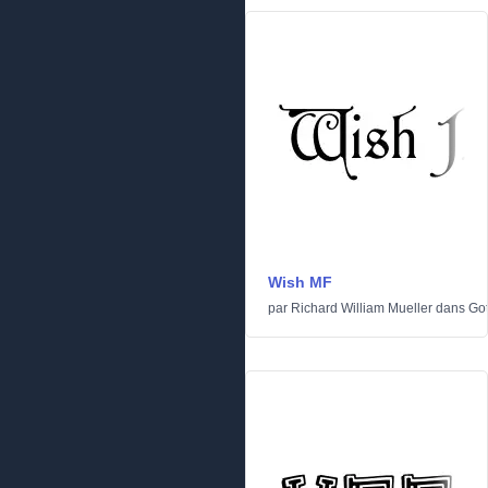
Wish MF
par
Richard William Mueller
dans
Go