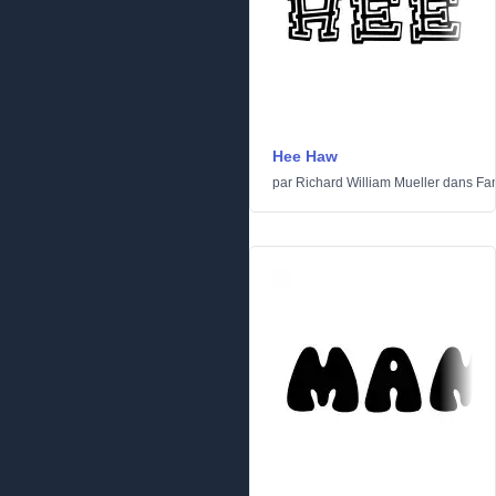
Hee Haw
par
Richard William Mueller
dans
Fan