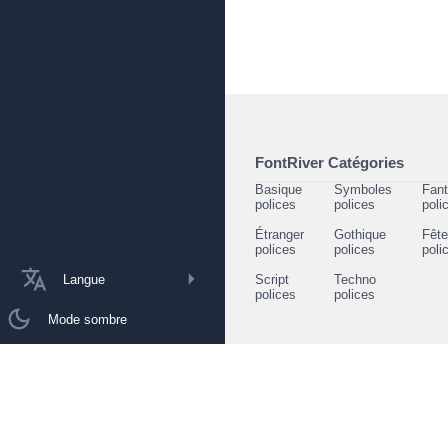
FontRiver Catégories
Basique
Symboles
Fant
polices
polices
poli
Étranger
Gothique
Fêt
polices
polices
poli
Langue
Script
Techno
polices
polices
Mode sombre