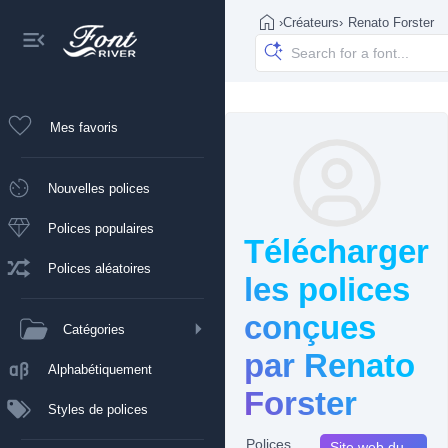
›
Créateurs
›
Renato Forster
Mes favoris
Nouvelles polices
Polices populaires
Télécharger
Polices aléatoires
les polices
conçues
Catégories
par Renato
Alphabétiquement
Forster
Styles de polices
Polices
Site web du