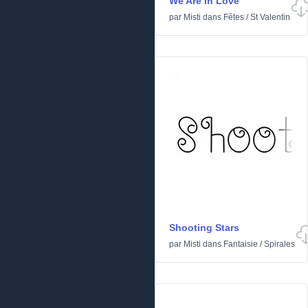
We Are In Love
par
Misti
dans
Fêtes
/
St Valentin
Shooting Stars
par
Misti
dans
Fantaisie
/
Spirales