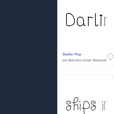
Darlin' Pop
par
Misti
dans
Script
/
Manuscrit