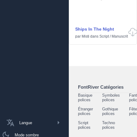
Ships In The Night
par
Misti
dans
Script
/
Manuscrit
FontRiver Catégories
Basique
Symboles
Fant
polices
polices
poli
Étranger
Gothique
Fêt
polices
polices
poli
Langue
Script
Techno
polices
polices
Mode sombre