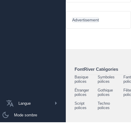
Advertisement
FontRiver Catégories
Basique
Symboles
Fant
polices
polices
poli
Étranger
Gothique
Fêt
polices
polices
poli
Langue
Script
Techno
polices
polices
Mode sombre