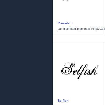
Porcelain
par
Misprinted Type
dans
Script
/
Cal
Selfish