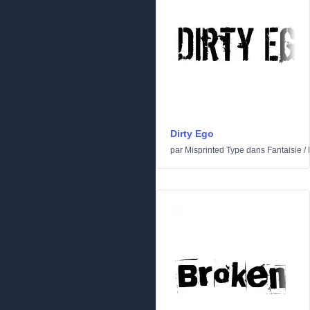
Dirty Ego
par
Misprinted Type
dans
Fantaisie
/