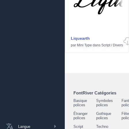
Liquearth
par
Mini Type
dans
Script
/
Divers
FontRiver Catégories
Basique
Symboles
Fant
polices
polices
poli
Étranger
Gothique
Fêt
polices
polices
poli
Langue
Script
Techno