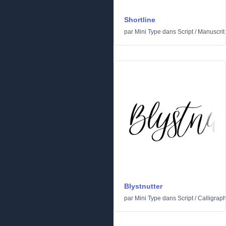
Shortline
par
Mini Type
dans
Script
/
Manuscrit
Blystnutter
par
Mini Type
dans
Script
/
Calligraph