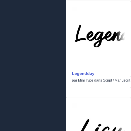
Legendday
par
Mini Type
dans
Script
/
Manuscrit