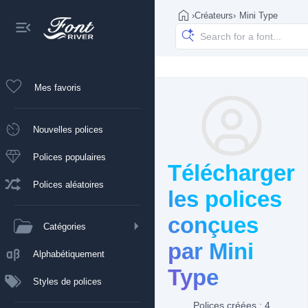
›
Créateurs
›
Mini Type
Mes favoris
Nouvelles polices
Polices populaires
Télécharger
Polices aléatoires
les polices
conçues
Catégories
par Mini
Alphabétiquement
Type
Styles de polices
Polices créées : 4