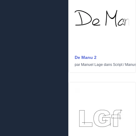
De Manu 2
par
Manuel Lage
dans
Script
/
Manusc