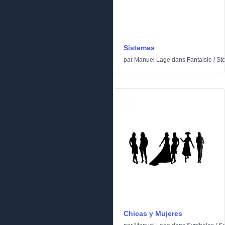
Sistemas
par
Manuel Lage
dans
Fantaisie
/
Ste
Chicas y Mujeres