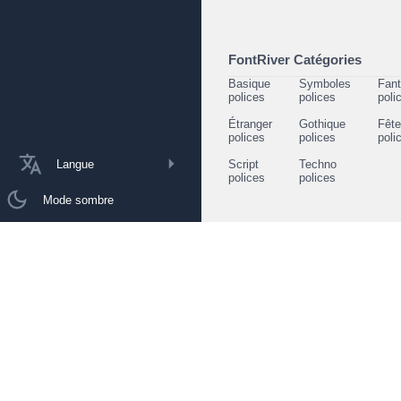
FontRiver Catégories
Basique
Symboles
Fant
polices
polices
poli
Étranger
Gothique
Fêt
polices
polices
poli
Langue
Script
Techno
polices
polices
Mode sombre