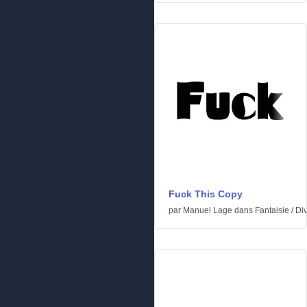
Fuck This Copy
par
Manuel Lage
dans
Fantaisie
/
Di