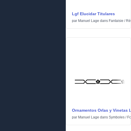
Lgf Elucidar Titulares
par
Manuel Lage
dans
Fantaisie
/
Ré
Ornamentos Orlas y Vinetas 
par
Manuel Lage
dans
Symboles
/
F