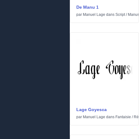
De Manu 1
par
Manuel Lage
dans
Script
/
Manusc
Lage Goyesca
par
Manuel Lage
dans
Fantaisie
/
Ré