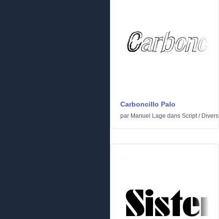
Carboncillo Palo
par
Manuel Lage
dans
Script
/
Divers