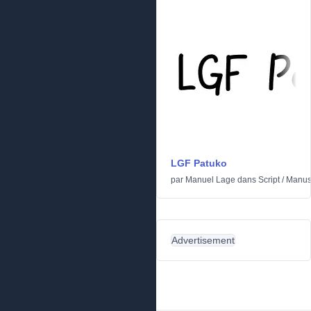
LGF Patuko
par
Manuel Lage
dans
Script
/
Manusc
Advertisement