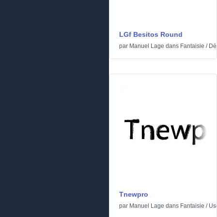
LGf Besitos Round
par
Manuel Lage
dans
Fantaisie
/
Dé
Tnewpro
par
Manuel Lage
dans
Fantaisie
/
Us