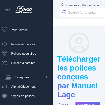
›
Créateurs
›
Manuel Lage
Mes favoris
Nouvelles polices
Polices populaires
Télécharger
Polices aléatoires
les polices
conçues
Catégories
par Manuel
Alphabétiquement
Lage
Styles de polices
Polices
Site web du