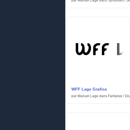
par
Manuel Lage
dans
Symboles
/
S
WFF Lage Grafica
par
Manuel Lage
dans
Fantaisie
/
Di