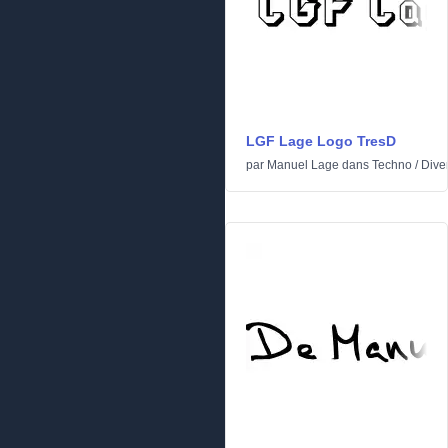
LGF Lage Logo TresD
par
Manuel Lage
dans
Techno
/
Dive