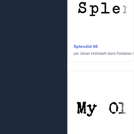
Splendid 66
par
Johan Holmdahl
dans
Fantaisie