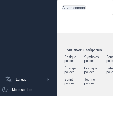
Advertisement
FontRiver Catégories
Basique
Symboles
Fant
polices
polices
poli
Étranger
Gothique
Fêt
polices
polices
poli
Langue
Script
Techno
polices
polices
Mode sombre