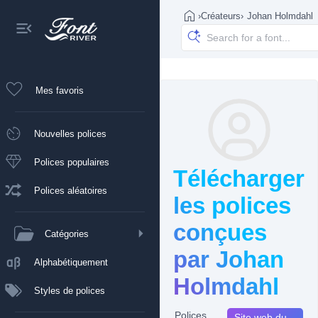
›
Créateurs
›
Johan Holmdahl
Mes favoris
Nouvelles polices
Polices populaires
Télécharger
Polices aléatoires
les polices
conçues
Catégories
par Johan
Alphabétiquement
Holmdahl
Styles de polices
Polices
Site web du