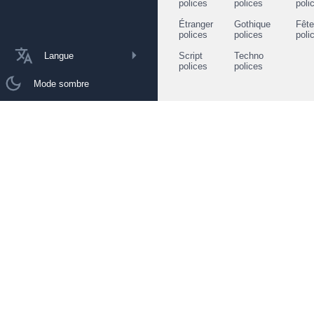
polices
polices
poli
Étranger
Gothique
Fêt
polices
polices
poli
Langue
Script
Techno
polices
polices
Mode sombre