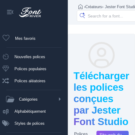
›
Créateurs
›
Jester Font Stud
Mes favoris
Nouvelles polices
Polices populaires
Télécharger
Polices aléatoires
les polices
conçues
Catégories
par Jester
Alphabétiquement
Font Studio
Styles de polices
Polices
Site web du