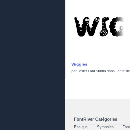
Wiggles
par
Jester Font Studio
dans
Fantaisie
FontRiver Catégories
Basique
Symboles
Fant