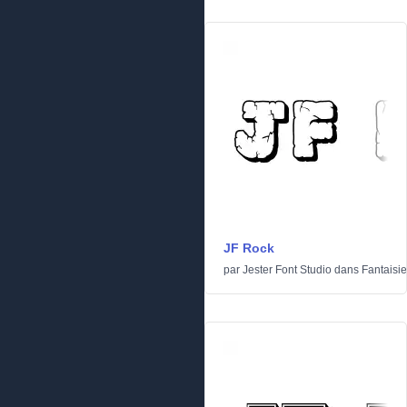
JF Rock
par
Jester Font Studio
dans
Fantaisie