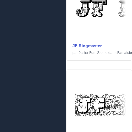
JF Ringmaster
par
Jester Font Studio
dans
Fantaisie