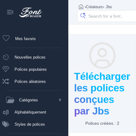
›
Créateurs
›
Jbs
Mes favoris
Nouvelles polices
Polices populaires
Télécharger
Polices aléatoires
les polices
conçues
Catégories
par Jbs
Alphabétiquement
Polices créées : 2
Styles de polices