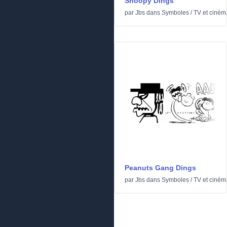
Snoopy Dings
par
Jbs
dans
Symboles
/
TV et ciném
Peanuts Gang Dings
par
Jbs
dans
Symboles
/
TV et ciném