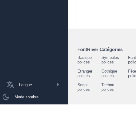
FontRiver Catégories
Basique
Symboles
Fant
polices
polices
poli
Étranger
Gothique
Fêt
polices
polices
poli
Langue
Script
Techno
polices
polices
Mode sombre