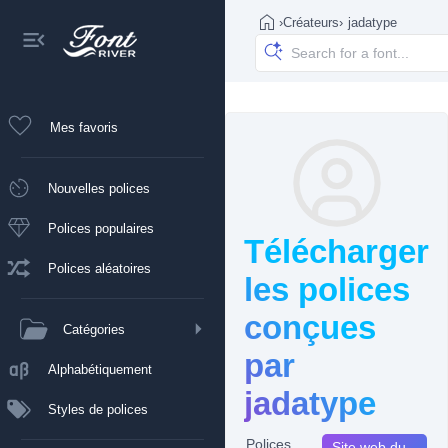
›
Créateurs
›
jadatype
Mes favoris
Nouvelles polices
Polices populaires
Télécharger
Polices aléatoires
les polices
conçues
Catégories
par
Alphabétiquement
jadatype
Styles de polices
Polices
Site web du