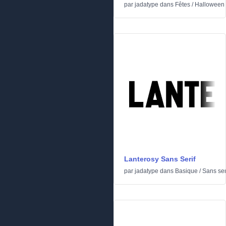
par
jadatype
dans
Fêtes
/
Halloween
Lanterosy Sans Serif
par
jadatype
dans
Basique
/
Sans ser