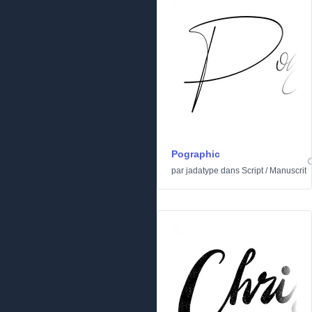
Pographic
par
jadatype
dans
Script
/
Manuscrit