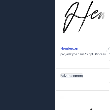
Hembusan
par
jadatype
dans
Script
/
Pinceau
Advertisement