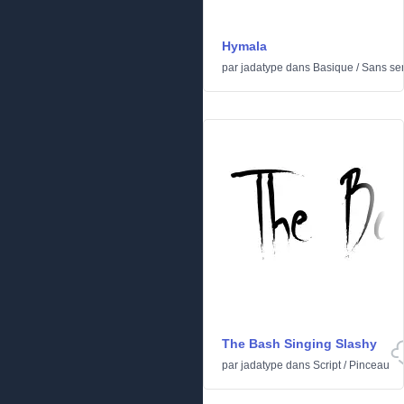
Hymala
par
jadatype
dans
Basique
/
Sans ser
The Bash Singing Slashy
par
jadatype
dans
Script
/
Pinceau