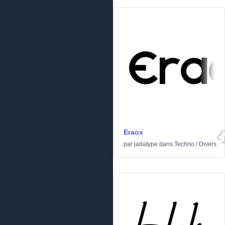
Eraox
par
jadatype
dans
Techno
/
Divers