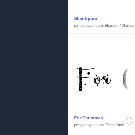
Shenttpuro
par
jadatype
dans
Étranger
/
Chinois 
For Christmas
par
jadatype
dans
Fêtes
/
Noël