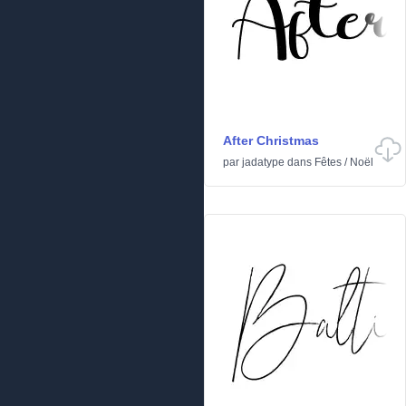
After Christmas
par
jadatype
dans
Fêtes
/
Noël