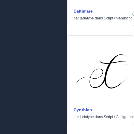
Baltimare
par
jadatype
dans
Script
/
Manuscrit
Cynthian
par
jadatype
dans
Script
/
Calligraph