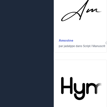
Amostne
par
jadatype
dans
Script
/
Manuscrit