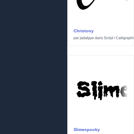
Christony
par
jadatype
dans
Script
/
Calligraph
Slimespooky