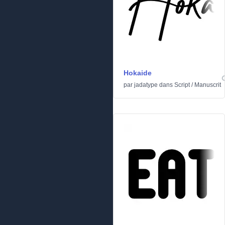
Hokaide
par
jadatype
dans
Script
/
Manuscrit