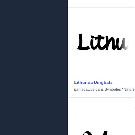
Lithunoa Dingbats
par
jadatype
dans
Symboles
/
Nature