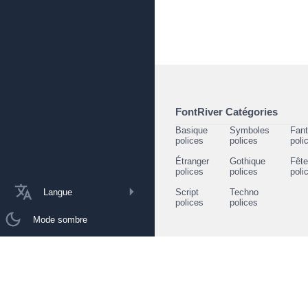
FontRiver Catégories
Basique
Symboles
Fant
polices
polices
poli
Étranger
Gothique
Fêt
polices
polices
poli
Langue
Script
Techno
polices
polices
Mode sombre