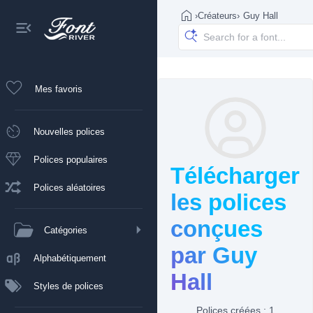
›
Créateurs
›
Guy Hall
Mes favoris
Nouvelles polices
Polices populaires
Télécharger
Polices aléatoires
les polices
conçues
Catégories
par Guy
Alphabétiquement
Hall
Styles de polices
Polices créées : 1